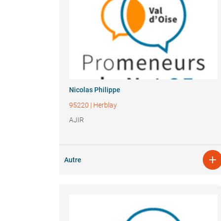
Nicolas Philippe
95220
|
Herblay
AJIR

Autre