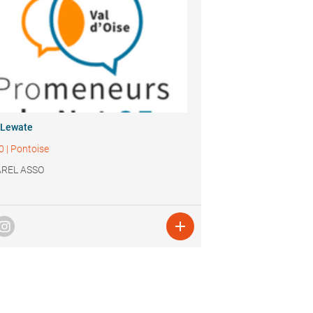
 Lewate
0
|
Pontoise
REL ASSO
