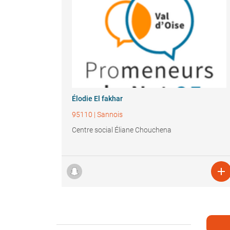
Élodie El fakhar
95110
|
Sannois
Centre social Éliane Chouchena
