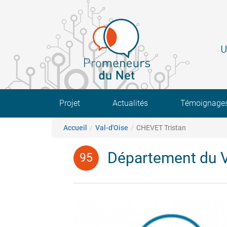
Aller
au
contenu
principal
U
Main navigation
Projet
Actualités
Témoignage
Fil d'Ariane
Accueil
Val-d'Oise
CHEVET Tristan
Département du V