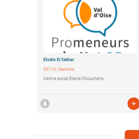
Élodie El fakhar
95110
|
Sannois
Centre social Éliane Chouchena
