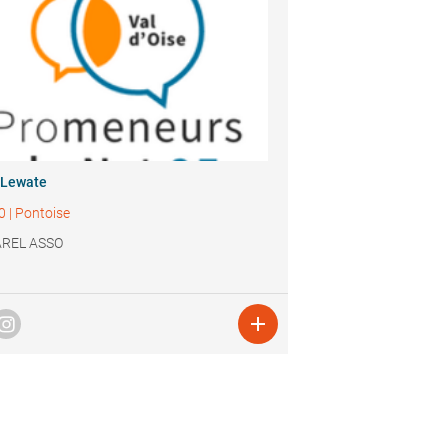
 Lewate
0
|
Pontoise
REL ASSO
