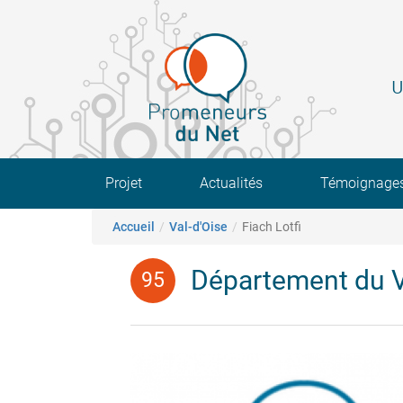
Aller
au
contenu
principal
U
Main navigation
Projet
Actualités
Témoignage
Fil d'Ariane
Accueil
Val-d'Oise
Fiach Lotfi
Département du V