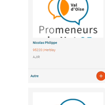
Nicolas Philippe
95220
|
Herblay
AJIR

Autre