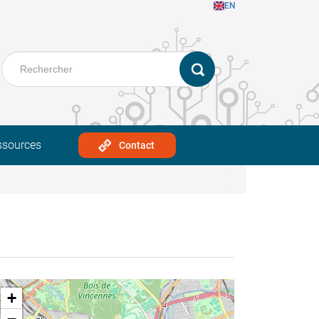
EN
ssources
Contact
+