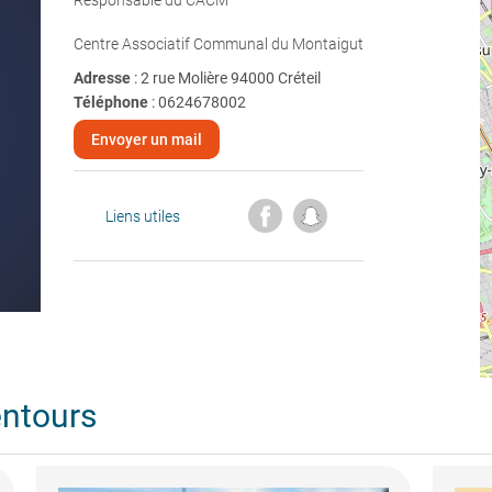
Responsable du CACM
Centre Associatif Communal du Montaigut
Adresse
: 2 rue Molière 94000 Créteil
Téléphone
:
0624678002
Envoyer un mail
Liens utiles
entours