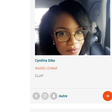
Cynthia Dika
94000
|
Créteil
CLAP

Autre