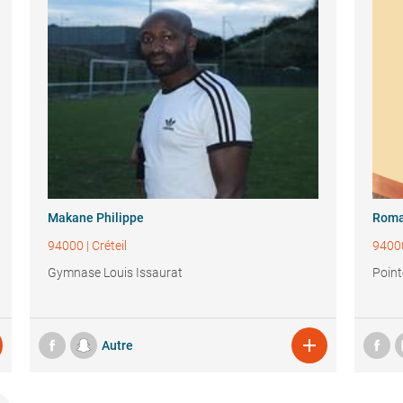
Makane Philippe
Roma
94000
|
Créteil
9400
Gymnase Louis Issaurat
Point

Autre