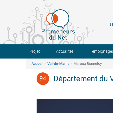
Aller
au
contenu
principal
U
Main navigation
Projet
Actualités
Témoignage
Fil d'Ariane
Accueil
Val-de-Marne
Maroua Bonnefoy
Département du V