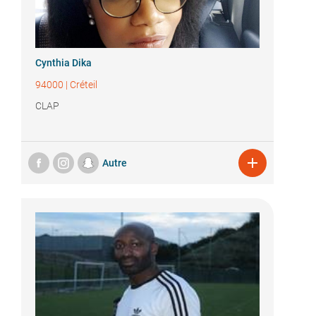
Cynthia Dika
94000
|
Créteil
CLAP

Autre