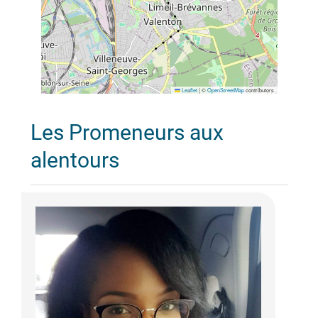
Leaflet
|
©
OpenStreetMap
contributors
Les Promeneurs aux
alentours