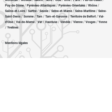
Morbihan
Moselle
Nièvre
Nord
Oise
Orne
Paris
Pas-de-Calais
/
/
/
/
Puy-de-Dôme
Pyrénées-Atlantiques
Pyrénées-Orientales
Rhône
/
/
/
/
/
Saône-et-Loire
Sarthe
Savoie
Seine-et-Marne
Seine-Maritime
Seine-
/
/
/
/
/
Saint-Denis
Somme
Tarn
Tarn-et-Garonne
Territoire de Belfort
Val-
/
/
/
/
/
/
/
d'Oise
Val-de-Marne
Var
Vaucluse
Vendée
Vienne
Vosges
Yonne
/
Yvelines
Mentions légales