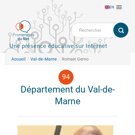
Aller

EN
au
contenu
principal
Une présence éducative sur Internet
Fil d'Ariane
Accueil
Val-de-Marne
Romain Gerno
Département du Val-de-
Marne