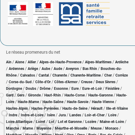
Le réseau promeneurs du net
/
/
/
/
/
Ain
Aisne
Allier
Alpes-de-Haute-Provence
Alpes-Maritimes
Ardèche
/
/
/
/
/
/
/
Ardennes
Ariège
Aube
Aude
Aveyron
Bas Rhin
Bouches-du-
/
/
/
/
/
/
Rhône
Calvados
Cantal
Charente
Charente-Maritime
Cher
Corrèze
/
/
/
/
/
/
Corse-du-Sud
Côte-d'Or
Côtes-d'Armor
Creuse
Deux Sèvres
/
/
/
/
/
/
/
Dordogne
Doubs
Drôme
Essonne
Eure
Eure-et-Loir
Finistère
/
/
/
/
/
/
Gard
Gers
Gironde
Haut-Rhin
Haute-Corse
Haute-Garonne
Haute-
/
/
/
/
/
Loire
Haute-Marne
Haute-Saône
Haute-Savoie
Haute-Vienne
/
/
/
/
Hautes-Alpes
Hautes-Pyrénées
Hauts-de-Seine
Hérault
Ille-et-Vilaine
/
/
/
/
/
/
/
/
Indre
Indre-et-Loire
Isère
Jura
Landes
Loir-et-Cher
Loire
/
/
/
/
/
/
Loire-Atlantique
Loiret
Lot
Lot et Garonne
Lozère
Maine-et-Loire
/
/
/
/
/
/
Manche
Marne
Mayenne
Meurthe-et-Moselle
Meuse
Monaco
/
/
/
/
/
/
/
/