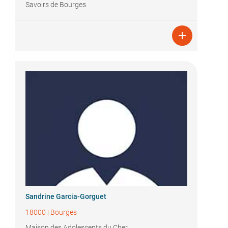
Savoirs de Bourges

Sandrine Garcia-Gorguet
18000
|
Bourges
Maison des Adolescents du Cher