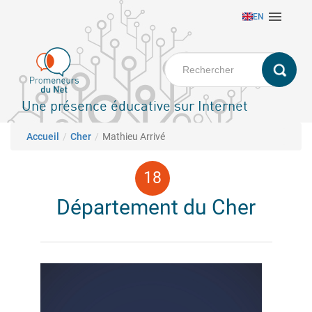
Aller

EN
au
contenu
principal
Une présence éducative sur Internet
Fil d'Ariane
Accueil
Cher
Mathieu Arrivé
Département du Cher