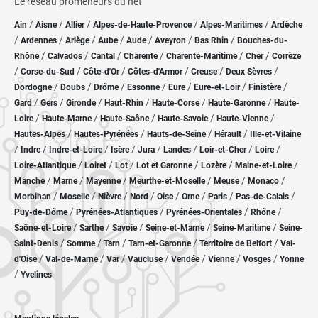
Le réseau promeneurs du net
/
/
/
/
/
Ain
Aisne
Allier
Alpes-de-Haute-Provence
Alpes-Maritimes
Ardèche
/
/
/
/
/
/
/
Ardennes
Ariège
Aube
Aude
Aveyron
Bas Rhin
Bouches-du-
/
/
/
/
/
/
Rhône
Calvados
Cantal
Charente
Charente-Maritime
Cher
Corrèze
/
/
/
/
/
/
Corse-du-Sud
Côte-d'Or
Côtes-d'Armor
Creuse
Deux Sèvres
/
/
/
/
/
/
/
Dordogne
Doubs
Drôme
Essonne
Eure
Eure-et-Loir
Finistère
/
/
/
/
/
/
Gard
Gers
Gironde
Haut-Rhin
Haute-Corse
Haute-Garonne
Haute-
/
/
/
/
/
Loire
Haute-Marne
Haute-Saône
Haute-Savoie
Haute-Vienne
/
/
/
/
Hautes-Alpes
Hautes-Pyrénées
Hauts-de-Seine
Hérault
Ille-et-Vilaine
/
/
/
/
/
/
/
/
Indre
Indre-et-Loire
Isère
Jura
Landes
Loir-et-Cher
Loire
/
/
/
/
/
/
Loire-Atlantique
Loiret
Lot
Lot et Garonne
Lozère
Maine-et-Loire
/
/
/
/
/
/
Manche
Marne
Mayenne
Meurthe-et-Moselle
Meuse
Monaco
/
/
/
/
/
/
/
/
Morbihan
Moselle
Nièvre
Nord
Oise
Orne
Paris
Pas-de-Calais
/
/
/
/
Puy-de-Dôme
Pyrénées-Atlantiques
Pyrénées-Orientales
Rhône
/
/
/
/
/
Saône-et-Loire
Sarthe
Savoie
Seine-et-Marne
Seine-Maritime
Seine-
/
/
/
/
/
Saint-Denis
Somme
Tarn
Tarn-et-Garonne
Territoire de Belfort
Val-
/
/
/
/
/
/
/
d'Oise
Val-de-Marne
Var
Vaucluse
Vendée
Vienne
Vosges
Yonne
/
Yvelines