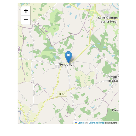
+
−
Leaflet
|
©
OpenStreetMap
contributors