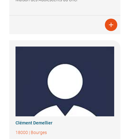

Clément Demellier
18000
|
Bourges