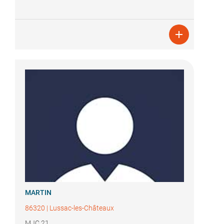

MARTIN
86320
|
Lussac-les-Châteaux
MJC 21