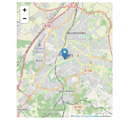
+
−
Leaflet
|
©
OpenStreetMap
contributors