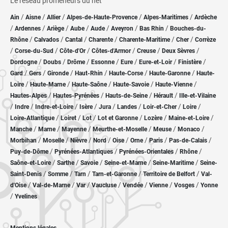
Le réseau promeneurs du net
/
/
/
/
/
Ain
Aisne
Allier
Alpes-de-Haute-Provence
Alpes-Maritimes
Ardèche
/
/
/
/
/
/
/
Ardennes
Ariège
Aube
Aude
Aveyron
Bas Rhin
Bouches-du-
/
/
/
/
/
/
Rhône
Calvados
Cantal
Charente
Charente-Maritime
Cher
Corrèze
/
/
/
/
/
/
Corse-du-Sud
Côte-d'Or
Côtes-d'Armor
Creuse
Deux Sèvres
/
/
/
/
/
/
/
Dordogne
Doubs
Drôme
Essonne
Eure
Eure-et-Loir
Finistère
/
/
/
/
/
/
Gard
Gers
Gironde
Haut-Rhin
Haute-Corse
Haute-Garonne
Haute-
/
/
/
/
/
Loire
Haute-Marne
Haute-Saône
Haute-Savoie
Haute-Vienne
/
/
/
/
Hautes-Alpes
Hautes-Pyrénées
Hauts-de-Seine
Hérault
Ille-et-Vilaine
/
/
/
/
/
/
/
/
Indre
Indre-et-Loire
Isère
Jura
Landes
Loir-et-Cher
Loire
/
/
/
/
/
/
Loire-Atlantique
Loiret
Lot
Lot et Garonne
Lozère
Maine-et-Loire
/
/
/
/
/
/
Manche
Marne
Mayenne
Meurthe-et-Moselle
Meuse
Monaco
/
/
/
/
/
/
/
/
Morbihan
Moselle
Nièvre
Nord
Oise
Orne
Paris
Pas-de-Calais
/
/
/
/
Puy-de-Dôme
Pyrénées-Atlantiques
Pyrénées-Orientales
Rhône
/
/
/
/
/
Saône-et-Loire
Sarthe
Savoie
Seine-et-Marne
Seine-Maritime
Seine-
/
/
/
/
/
Saint-Denis
Somme
Tarn
Tarn-et-Garonne
Territoire de Belfort
Val-
/
/
/
/
/
/
/
d'Oise
Val-de-Marne
Var
Vaucluse
Vendée
Vienne
Vosges
Yonne
/
Yvelines