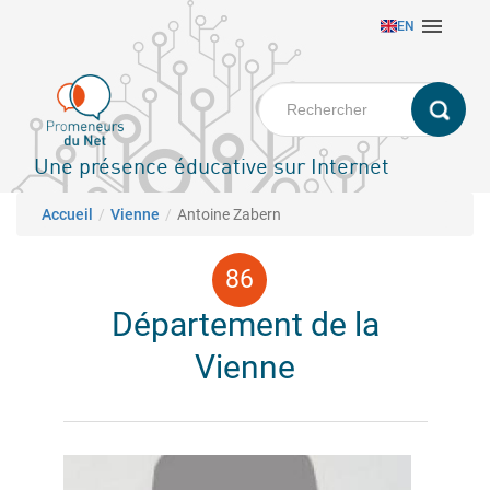
Aller

EN
au
contenu
principal
Une présence éducative sur Internet
Fil d'Ariane
Accueil
Vienne
Antoine Zabern
Département de la
Vienne