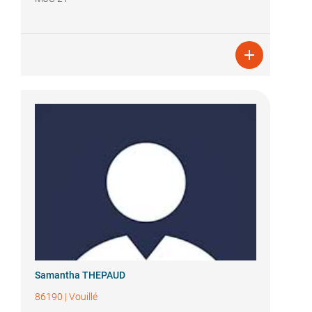

Samantha THEPAUD
86190
|
Vouillé