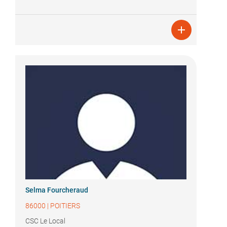

Selma Fourcheraud
86000
|
POITIERS
CSC Le Local