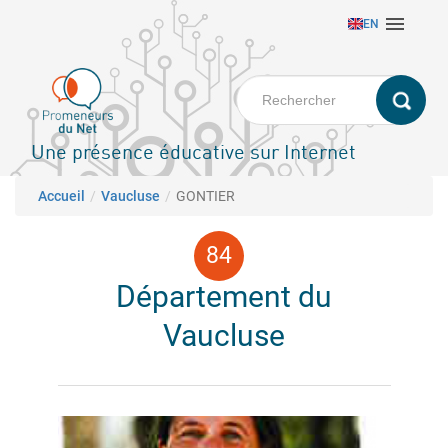
Aller

EN
au
contenu
principal
Une présence éducative sur Internet
Fil d'Ariane
Accueil
Vaucluse
GONTIER
Département du
Vaucluse