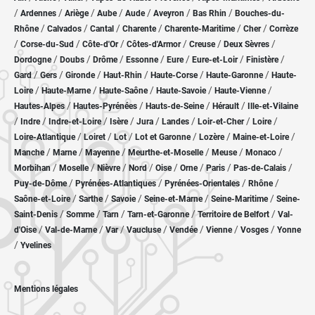
/
/
/
/
/
/
/
Ardennes
Ariège
Aube
Aude
Aveyron
Bas Rhin
Bouches-du-
/
/
/
/
/
/
Rhône
Calvados
Cantal
Charente
Charente-Maritime
Cher
Corrèze
/
/
/
/
/
/
Corse-du-Sud
Côte-d'Or
Côtes-d'Armor
Creuse
Deux Sèvres
/
/
/
/
/
/
/
Dordogne
Doubs
Drôme
Essonne
Eure
Eure-et-Loir
Finistère
/
/
/
/
/
/
Gard
Gers
Gironde
Haut-Rhin
Haute-Corse
Haute-Garonne
Haute-
/
/
/
/
/
Loire
Haute-Marne
Haute-Saône
Haute-Savoie
Haute-Vienne
/
/
/
/
Hautes-Alpes
Hautes-Pyrénées
Hauts-de-Seine
Hérault
Ille-et-Vilaine
/
/
/
/
/
/
/
/
Indre
Indre-et-Loire
Isère
Jura
Landes
Loir-et-Cher
Loire
/
/
/
/
/
/
Loire-Atlantique
Loiret
Lot
Lot et Garonne
Lozère
Maine-et-Loire
/
/
/
/
/
/
Manche
Marne
Mayenne
Meurthe-et-Moselle
Meuse
Monaco
/
/
/
/
/
/
/
/
Morbihan
Moselle
Nièvre
Nord
Oise
Orne
Paris
Pas-de-Calais
/
/
/
/
Puy-de-Dôme
Pyrénées-Atlantiques
Pyrénées-Orientales
Rhône
/
/
/
/
/
Saône-et-Loire
Sarthe
Savoie
Seine-et-Marne
Seine-Maritime
Seine-
/
/
/
/
/
Saint-Denis
Somme
Tarn
Tarn-et-Garonne
Territoire de Belfort
Val-
/
/
/
/
/
/
/
d'Oise
Val-de-Marne
Var
Vaucluse
Vendée
Vienne
Vosges
Yonne
/
Yvelines
Mentions légales