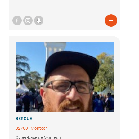

BERGUE
82700
|
Montech
Cyber-base de Montech