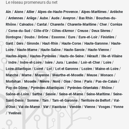
Le réseau promeneurs du net
/
/
/
/
/
Ain
Aisne
Allier
Alpes-de-Haute-Provence
Alpes-Maritimes
Ardèche
/
/
/
/
/
/
/
Ardennes
Ariège
Aube
Aude
Aveyron
Bas Rhin
Bouches-du-
/
/
/
/
/
/
Rhône
Calvados
Cantal
Charente
Charente-Maritime
Cher
Corrèze
/
/
/
/
/
/
Corse-du-Sud
Côte-d'Or
Côtes-d'Armor
Creuse
Deux Sèvres
/
/
/
/
/
/
/
Dordogne
Doubs
Drôme
Essonne
Eure
Eure-et-Loir
Finistère
/
/
/
/
/
/
Gard
Gers
Gironde
Haut-Rhin
Haute-Corse
Haute-Garonne
Haute-
/
/
/
/
/
Loire
Haute-Marne
Haute-Saône
Haute-Savoie
Haute-Vienne
/
/
/
/
Hautes-Alpes
Hautes-Pyrénées
Hauts-de-Seine
Hérault
Ille-et-Vilaine
/
/
/
/
/
/
/
/
Indre
Indre-et-Loire
Isère
Jura
Landes
Loir-et-Cher
Loire
/
/
/
/
/
/
Loire-Atlantique
Loiret
Lot
Lot et Garonne
Lozère
Maine-et-Loire
/
/
/
/
/
/
Manche
Marne
Mayenne
Meurthe-et-Moselle
Meuse
Monaco
/
/
/
/
/
/
/
/
Morbihan
Moselle
Nièvre
Nord
Oise
Orne
Paris
Pas-de-Calais
/
/
/
/
Puy-de-Dôme
Pyrénées-Atlantiques
Pyrénées-Orientales
Rhône
/
/
/
/
/
Saône-et-Loire
Sarthe
Savoie
Seine-et-Marne
Seine-Maritime
Seine-
/
/
/
/
/
Saint-Denis
Somme
Tarn
Tarn-et-Garonne
Territoire de Belfort
Val-
/
/
/
/
/
/
/
d'Oise
Val-de-Marne
Var
Vaucluse
Vendée
Vienne
Vosges
Yonne
/
Yvelines