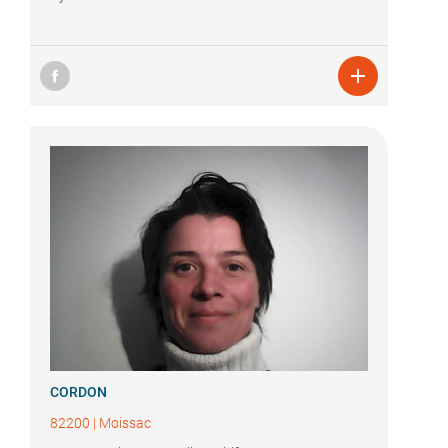

CORDON
82200
|
Moissac