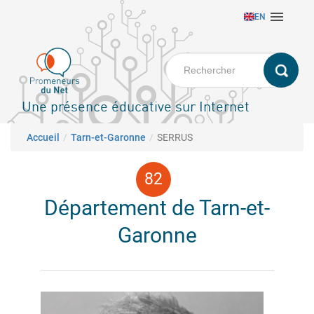
Aller

EN
au
contenu
principal
Une présence éducative sur Internet
Fil d'Ariane
Accueil
Tarn-et-Garonne
SERRUS
Département de Tarn-et-
Garonne