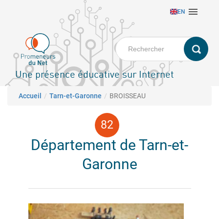
Aller

EN
au
contenu
principal
Une présence éducative sur Internet
Fil d'Ariane
Accueil
Tarn-et-Garonne
BROISSEAU
Département de Tarn-et-
Garonne