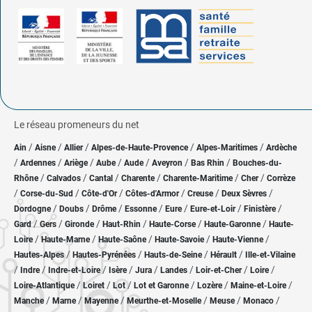
Le réseau promeneurs du net
/
/
/
/
/
Ain
Aisne
Allier
Alpes-de-Haute-Provence
Alpes-Maritimes
Ardèche
/
/
/
/
/
/
/
Ardennes
Ariège
Aube
Aude
Aveyron
Bas Rhin
Bouches-du-
/
/
/
/
/
/
Rhône
Calvados
Cantal
Charente
Charente-Maritime
Cher
Corrèze
/
/
/
/
/
/
Corse-du-Sud
Côte-d'Or
Côtes-d'Armor
Creuse
Deux Sèvres
/
/
/
/
/
/
/
Dordogne
Doubs
Drôme
Essonne
Eure
Eure-et-Loir
Finistère
/
/
/
/
/
/
Gard
Gers
Gironde
Haut-Rhin
Haute-Corse
Haute-Garonne
Haute-
/
/
/
/
/
Loire
Haute-Marne
Haute-Saône
Haute-Savoie
Haute-Vienne
/
/
/
/
Hautes-Alpes
Hautes-Pyrénées
Hauts-de-Seine
Hérault
Ille-et-Vilaine
/
/
/
/
/
/
/
/
Indre
Indre-et-Loire
Isère
Jura
Landes
Loir-et-Cher
Loire
/
/
/
/
/
/
Loire-Atlantique
Loiret
Lot
Lot et Garonne
Lozère
Maine-et-Loire
/
/
/
/
/
/
Manche
Marne
Mayenne
Meurthe-et-Moselle
Meuse
Monaco