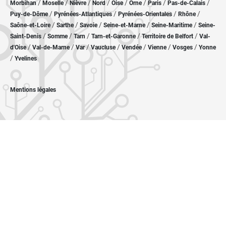
/
/
/
/
/
/
/
/
Morbihan
Moselle
Nièvre
Nord
Oise
Orne
Paris
Pas-de-Calais
/
/
/
/
Puy-de-Dôme
Pyrénées-Atlantiques
Pyrénées-Orientales
Rhône
/
/
/
/
/
Saône-et-Loire
Sarthe
Savoie
Seine-et-Marne
Seine-Maritime
Seine-
/
/
/
/
/
Saint-Denis
Somme
Tarn
Tarn-et-Garonne
Territoire de Belfort
Val-
/
/
/
/
/
/
/
d'Oise
Val-de-Marne
Var
Vaucluse
Vendée
Vienne
Vosges
Yonne
/
Yvelines
Mentions légales