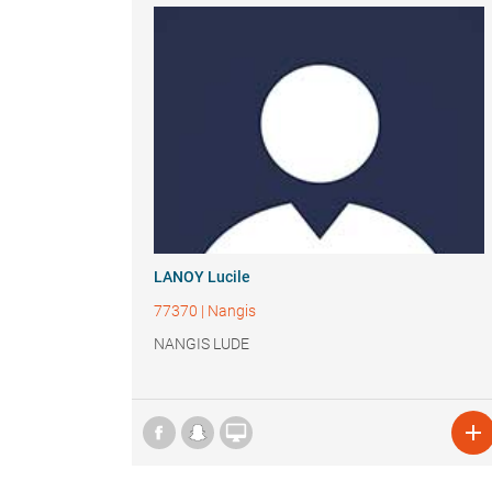
LANOY Lucile
77370
|
Nangis
NANGIS LUDE

