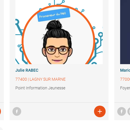
Julie RABEC
Mari
77400
|
LAGNY SUR MARNE
7700
Point Information Jeunesse
Foyer
