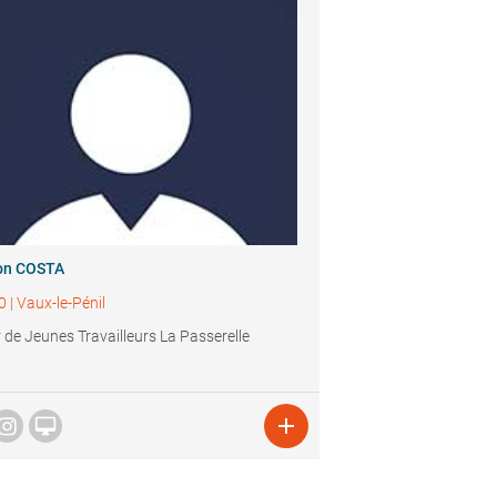
on COSTA
0
|
Vaux-le-Pénil
 de Jeunes Travailleurs La Passerelle

