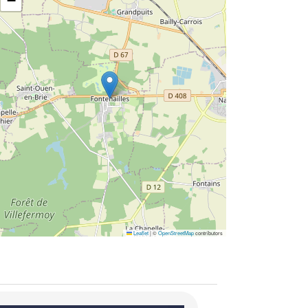
−
Leaflet
|
©
OpenStreetMap
contributors