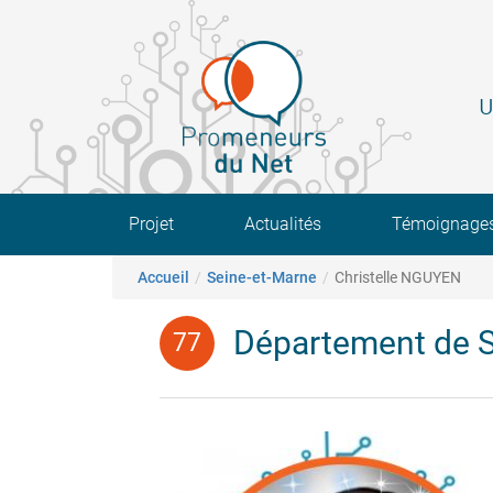
Aller
au
contenu
principal
U
Main navigation
Projet
Actualités
Témoignage
Fil d'Ariane
Accueil
Seine-et-Marne
Christelle NGUYEN
Département de S