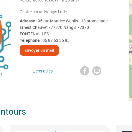
Référente jeunesse (11 à 25 ans)
Centre social Nangis Lude
Adresse
: 95 rue Maurice Wanlin - 18 promenade
Ernest Chauvet - 77370 Nangis 77370
FONTENAILLES
Téléphone
:
06 87 63 36 85
Envoyer un mail

Liens utiles
entours