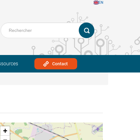
EN
ssources
Contact
+