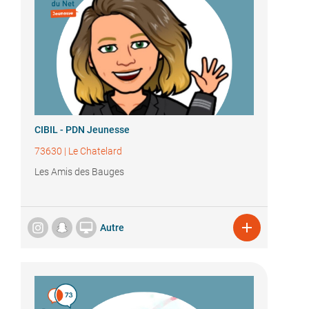
CIBIL - PDN Jeunesse
73630
|
Le Chatelard
Les Amis des Bauges


Autre