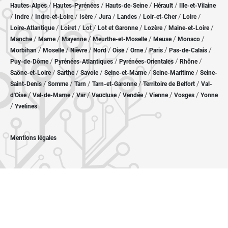
/
/
/
/
Hautes-Alpes
Hautes-Pyrénées
Hauts-de-Seine
Hérault
Ille-et-Vilaine
/
/
/
/
/
/
/
/
Indre
Indre-et-Loire
Isère
Jura
Landes
Loir-et-Cher
Loire
/
/
/
/
/
/
Loire-Atlantique
Loiret
Lot
Lot et Garonne
Lozère
Maine-et-Loire
/
/
/
/
/
/
Manche
Marne
Mayenne
Meurthe-et-Moselle
Meuse
Monaco
/
/
/
/
/
/
/
/
Morbihan
Moselle
Nièvre
Nord
Oise
Orne
Paris
Pas-de-Calais
/
/
/
/
Puy-de-Dôme
Pyrénées-Atlantiques
Pyrénées-Orientales
Rhône
/
/
/
/
/
Saône-et-Loire
Sarthe
Savoie
Seine-et-Marne
Seine-Maritime
Seine-
/
/
/
/
/
Saint-Denis
Somme
Tarn
Tarn-et-Garonne
Territoire de Belfort
Val-
/
/
/
/
/
/
/
d'Oise
Val-de-Marne
Var
Vaucluse
Vendée
Vienne
Vosges
Yonne
/
Yvelines
Mentions légales