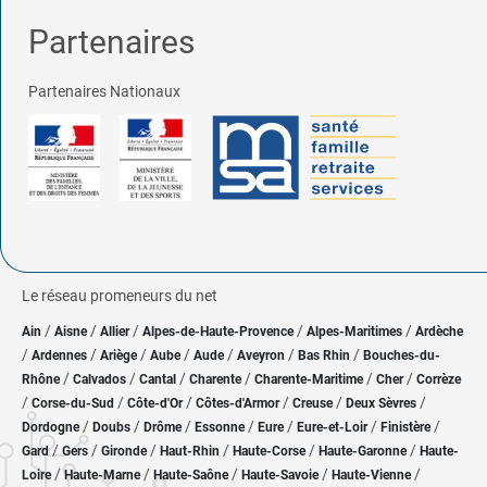
Partenaires
Partenaires Nationaux
Le réseau promeneurs du net
/
/
/
/
/
Ain
Aisne
Allier
Alpes-de-Haute-Provence
Alpes-Maritimes
Ardèche
/
/
/
/
/
/
/
Ardennes
Ariège
Aube
Aude
Aveyron
Bas Rhin
Bouches-du-
/
/
/
/
/
/
Rhône
Calvados
Cantal
Charente
Charente-Maritime
Cher
Corrèze
/
/
/
/
/
/
Corse-du-Sud
Côte-d'Or
Côtes-d'Armor
Creuse
Deux Sèvres
/
/
/
/
/
/
/
Dordogne
Doubs
Drôme
Essonne
Eure
Eure-et-Loir
Finistère
/
/
/
/
/
/
Gard
Gers
Gironde
Haut-Rhin
Haute-Corse
Haute-Garonne
Haute-
/
/
/
/
/
Loire
Haute-Marne
Haute-Saône
Haute-Savoie
Haute-Vienne