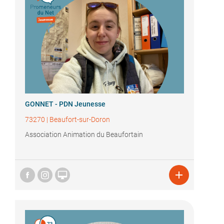
GONNET - PDN Jeunesse
73270
|
Beaufort-sur-Doron
Association Animation du Beaufortain

