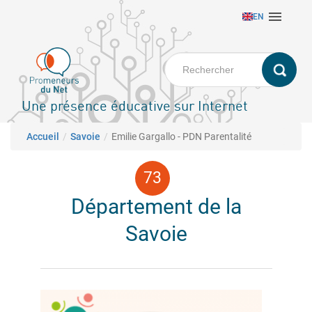
Aller

EN
au
contenu
principal
Une présence éducative sur Internet
Fil d'Ariane
Accueil
Savoie
Emilie Gargallo - PDN Parentalité
Département de la
Savoie