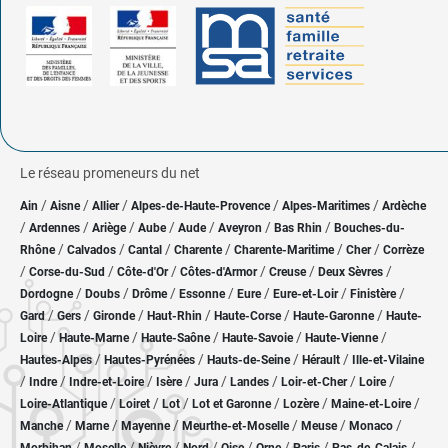
Le réseau promeneurs du net
/
/
/
/
/
Ain
Aisne
Allier
Alpes-de-Haute-Provence
Alpes-Maritimes
Ardèche
/
/
/
/
/
/
/
Ardennes
Ariège
Aube
Aude
Aveyron
Bas Rhin
Bouches-du-
/
/
/
/
/
/
Rhône
Calvados
Cantal
Charente
Charente-Maritime
Cher
Corrèze
/
/
/
/
/
/
Corse-du-Sud
Côte-d'Or
Côtes-d'Armor
Creuse
Deux Sèvres
/
/
/
/
/
/
/
Dordogne
Doubs
Drôme
Essonne
Eure
Eure-et-Loir
Finistère
/
/
/
/
/
/
Gard
Gers
Gironde
Haut-Rhin
Haute-Corse
Haute-Garonne
Haute-
/
/
/
/
/
Loire
Haute-Marne
Haute-Saône
Haute-Savoie
Haute-Vienne
/
/
/
/
Hautes-Alpes
Hautes-Pyrénées
Hauts-de-Seine
Hérault
Ille-et-Vilaine
/
/
/
/
/
/
/
/
Indre
Indre-et-Loire
Isère
Jura
Landes
Loir-et-Cher
Loire
/
/
/
/
/
/
Loire-Atlantique
Loiret
Lot
Lot et Garonne
Lozère
Maine-et-Loire
/
/
/
/
/
/
Manche
Marne
Mayenne
Meurthe-et-Moselle
Meuse
Monaco
/
/
/
/
/
/
/
/