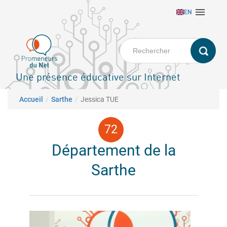
Aller

EN
au
contenu
principal
Une présence éducative sur Internet
Fil d'Ariane
Accueil
Sarthe
Jessica TUE
Département de la
Sarthe