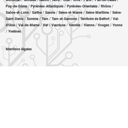
Morbihan
Moselle
Nièvre
Nord
Oise
Orne
Paris
Pas-de-Calais
/
/
/
/
Puy-de-Dôme
Pyrénées-Atlantiques
Pyrénées-Orientales
Rhône
/
/
/
/
/
Saône-et-Loire
Sarthe
Savoie
Seine-et-Marne
Seine-Maritime
Seine-
/
/
/
/
/
Saint-Denis
Somme
Tarn
Tarn-et-Garonne
Territoire de Belfort
Val-
/
/
/
/
/
/
/
d'Oise
Val-de-Marne
Var
Vaucluse
Vendée
Vienne
Vosges
Yonne
/
Yvelines
Mentions légales