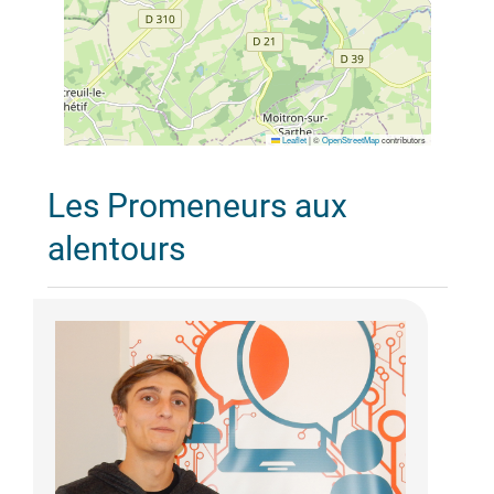
Leaflet
|
©
OpenStreetMap
contributors
Les Promeneurs aux
alentours