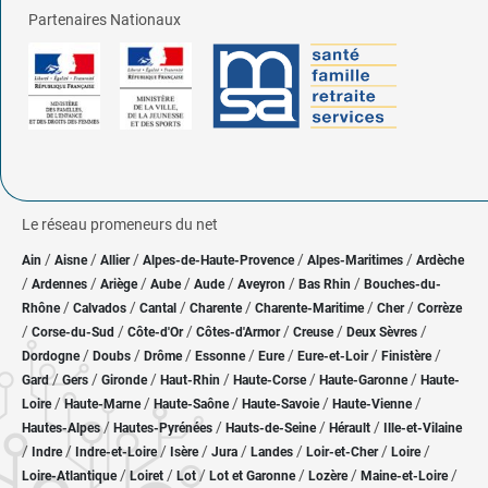
Partenaires Nationaux
Le réseau promeneurs du net
/
/
/
/
/
Ain
Aisne
Allier
Alpes-de-Haute-Provence
Alpes-Maritimes
Ardèche
/
/
/
/
/
/
/
Ardennes
Ariège
Aube
Aude
Aveyron
Bas Rhin
Bouches-du-
/
/
/
/
/
/
Rhône
Calvados
Cantal
Charente
Charente-Maritime
Cher
Corrèze
/
/
/
/
/
/
Corse-du-Sud
Côte-d'Or
Côtes-d'Armor
Creuse
Deux Sèvres
/
/
/
/
/
/
/
Dordogne
Doubs
Drôme
Essonne
Eure
Eure-et-Loir
Finistère
/
/
/
/
/
/
Gard
Gers
Gironde
Haut-Rhin
Haute-Corse
Haute-Garonne
Haute-
/
/
/
/
/
Loire
Haute-Marne
Haute-Saône
Haute-Savoie
Haute-Vienne
/
/
/
/
Hautes-Alpes
Hautes-Pyrénées
Hauts-de-Seine
Hérault
Ille-et-Vilaine
/
/
/
/
/
/
/
/
Indre
Indre-et-Loire
Isère
Jura
Landes
Loir-et-Cher
Loire
/
/
/
/
/
/
Loire-Atlantique
Loiret
Lot
Lot et Garonne
Lozère
Maine-et-Loire