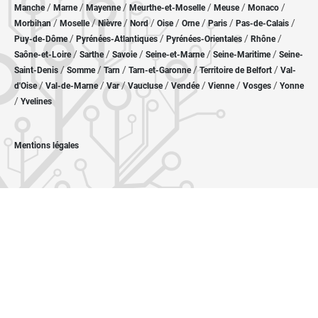
/
/
/
/
/
/
Manche
Marne
Mayenne
Meurthe-et-Moselle
Meuse
Monaco
/
/
/
/
/
/
/
/
Morbihan
Moselle
Nièvre
Nord
Oise
Orne
Paris
Pas-de-Calais
/
/
/
/
Puy-de-Dôme
Pyrénées-Atlantiques
Pyrénées-Orientales
Rhône
/
/
/
/
/
Saône-et-Loire
Sarthe
Savoie
Seine-et-Marne
Seine-Maritime
Seine-
/
/
/
/
/
Saint-Denis
Somme
Tarn
Tarn-et-Garonne
Territoire de Belfort
Val-
/
/
/
/
/
/
/
d'Oise
Val-de-Marne
Var
Vaucluse
Vendée
Vienne
Vosges
Yonne
/
Yvelines
Mentions légales