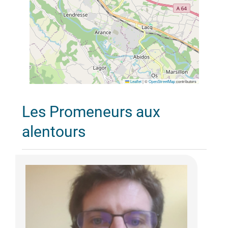
Leaflet
|
©
OpenStreetMap
contributors
Les Promeneurs aux
alentours