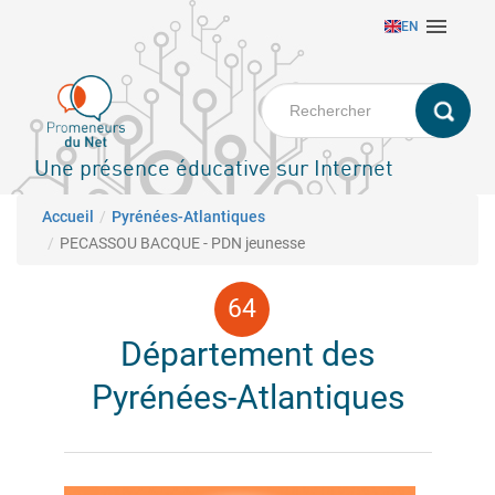
Aller

EN
au
contenu
principal
Une présence éducative sur Internet
Fil d'Ariane
Accueil
Pyrénées-Atlantiques
PECASSOU BACQUE - PDN jeunesse
Département des
Pyrénées-Atlantiques