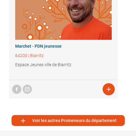
Marchet - PDN jeunesse
64200
|
Biarritz
Espace Jeunes ville de Biarritz


Voir les autres Promeneurs du département