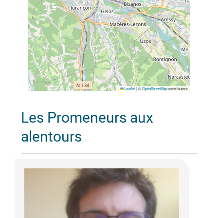
Leaflet
|
©
OpenStreetMap
contributors
Les Promeneurs aux
alentours