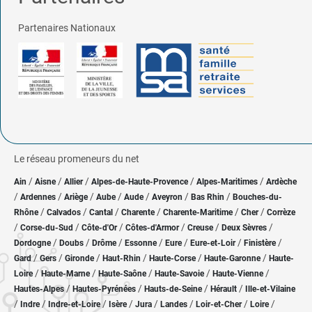
Partenaires Nationaux
Le réseau promeneurs du net
/
/
/
/
/
Ain
Aisne
Allier
Alpes-de-Haute-Provence
Alpes-Maritimes
Ardèche
/
/
/
/
/
/
/
Ardennes
Ariège
Aube
Aude
Aveyron
Bas Rhin
Bouches-du-
/
/
/
/
/
/
Rhône
Calvados
Cantal
Charente
Charente-Maritime
Cher
Corrèze
/
/
/
/
/
/
Corse-du-Sud
Côte-d'Or
Côtes-d'Armor
Creuse
Deux Sèvres
/
/
/
/
/
/
/
Dordogne
Doubs
Drôme
Essonne
Eure
Eure-et-Loir
Finistère
/
/
/
/
/
/
Gard
Gers
Gironde
Haut-Rhin
Haute-Corse
Haute-Garonne
Haute-
/
/
/
/
/
Loire
Haute-Marne
Haute-Saône
Haute-Savoie
Haute-Vienne
/
/
/
/
Hautes-Alpes
Hautes-Pyrénées
Hauts-de-Seine
Hérault
Ille-et-Vilaine
/
/
/
/
/
/
/
/
Indre
Indre-et-Loire
Isère
Jura
Landes
Loir-et-Cher
Loire