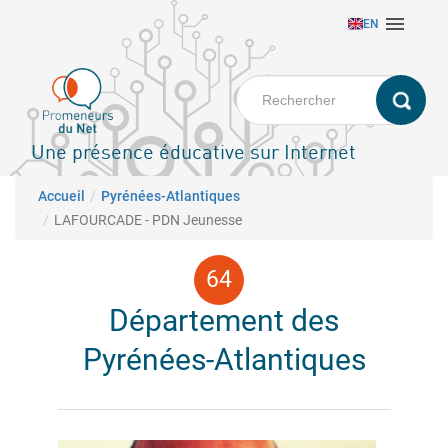
Aller

EN
au
contenu
principal
Une présence éducative sur Internet
Fil d'Ariane
Accueil
Pyrénées-Atlantiques
LAFOURCADE - PDN Jeunesse
Département des
Pyrénées-Atlantiques