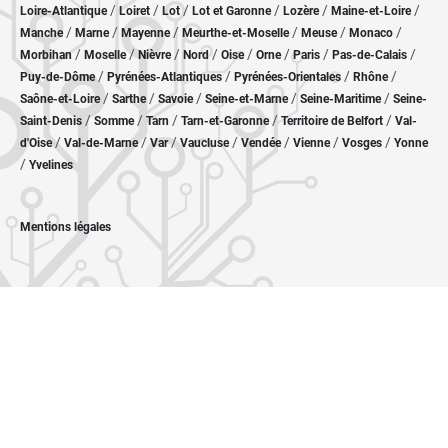
/
/
/
/
/
/
Loire-Atlantique
Loiret
Lot
Lot et Garonne
Lozère
Maine-et-Loire
/
/
/
/
/
/
Manche
Marne
Mayenne
Meurthe-et-Moselle
Meuse
Monaco
/
/
/
/
/
/
/
/
Morbihan
Moselle
Nièvre
Nord
Oise
Orne
Paris
Pas-de-Calais
/
/
/
/
Puy-de-Dôme
Pyrénées-Atlantiques
Pyrénées-Orientales
Rhône
/
/
/
/
/
Saône-et-Loire
Sarthe
Savoie
Seine-et-Marne
Seine-Maritime
Seine-
/
/
/
/
/
Saint-Denis
Somme
Tarn
Tarn-et-Garonne
Territoire de Belfort
Val-
/
/
/
/
/
/
/
d'Oise
Val-de-Marne
Var
Vaucluse
Vendée
Vienne
Vosges
Yonne
/
Yvelines
Mentions légales