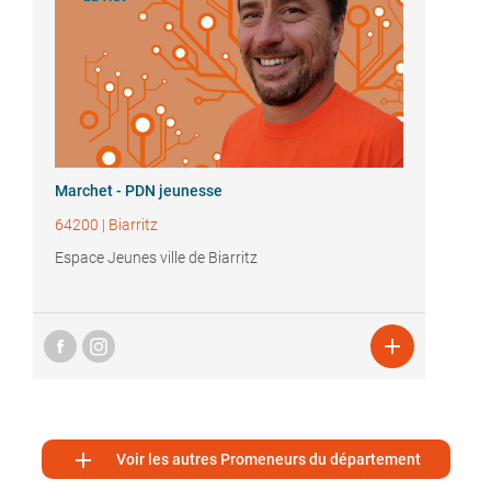
Marchet - PDN jeunesse
64200
|
Biarritz
Espace Jeunes ville de Biarritz


Voir les autres Promeneurs du département