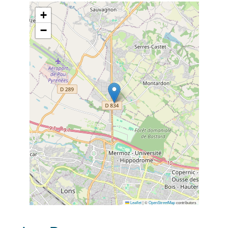
+
−
Leaflet
|
©
OpenStreetMap
contributors