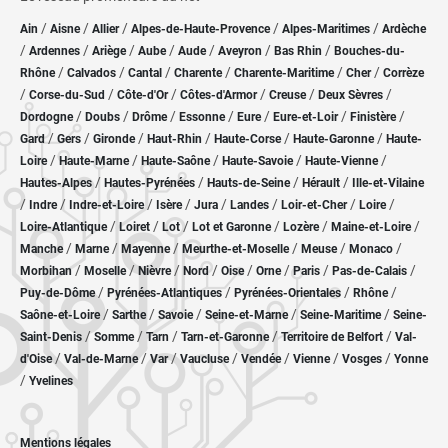
/
/
/
/
/
Ain
Aisne
Allier
Alpes-de-Haute-Provence
Alpes-Maritimes
Ardèche
/
/
/
/
/
/
/
Ardennes
Ariège
Aube
Aude
Aveyron
Bas Rhin
Bouches-du-
/
/
/
/
/
/
Rhône
Calvados
Cantal
Charente
Charente-Maritime
Cher
Corrèze
/
/
/
/
/
/
Corse-du-Sud
Côte-d'Or
Côtes-d'Armor
Creuse
Deux Sèvres
/
/
/
/
/
/
/
Dordogne
Doubs
Drôme
Essonne
Eure
Eure-et-Loir
Finistère
/
/
/
/
/
/
Gard
Gers
Gironde
Haut-Rhin
Haute-Corse
Haute-Garonne
Haute-
/
/
/
/
/
Loire
Haute-Marne
Haute-Saône
Haute-Savoie
Haute-Vienne
/
/
/
/
Hautes-Alpes
Hautes-Pyrénées
Hauts-de-Seine
Hérault
Ille-et-Vilaine
/
/
/
/
/
/
/
/
Indre
Indre-et-Loire
Isère
Jura
Landes
Loir-et-Cher
Loire
/
/
/
/
/
/
Loire-Atlantique
Loiret
Lot
Lot et Garonne
Lozère
Maine-et-Loire
/
/
/
/
/
/
Manche
Marne
Mayenne
Meurthe-et-Moselle
Meuse
Monaco
/
/
/
/
/
/
/
/
Morbihan
Moselle
Nièvre
Nord
Oise
Orne
Paris
Pas-de-Calais
/
/
/
/
Puy-de-Dôme
Pyrénées-Atlantiques
Pyrénées-Orientales
Rhône
/
/
/
/
/
Saône-et-Loire
Sarthe
Savoie
Seine-et-Marne
Seine-Maritime
Seine-
/
/
/
/
/
Saint-Denis
Somme
Tarn
Tarn-et-Garonne
Territoire de Belfort
Val-
/
/
/
/
/
/
/
d'Oise
Val-de-Marne
Var
Vaucluse
Vendée
Vienne
Vosges
Yonne
/
Yvelines
Mentions légales