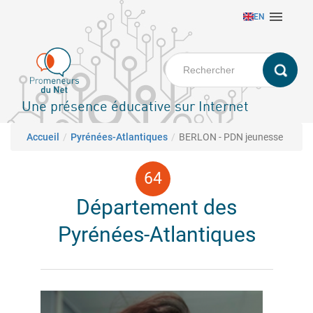
Aller

EN
au
contenu
principal
Une présence éducative sur Internet
Fil d'Ariane
Accueil
Pyrénées-Atlantiques
BERLON - PDN jeunesse
Département des
Pyrénées-Atlantiques