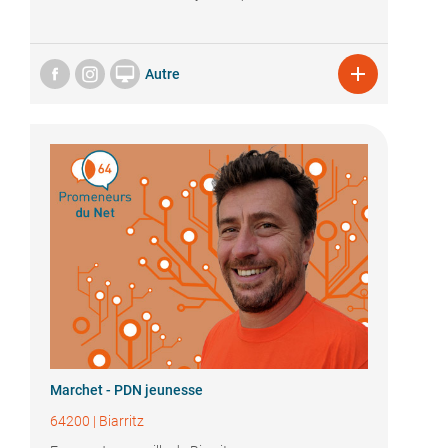


Autre
Marchet - PDN jeunesse
64200
|
Biarritz