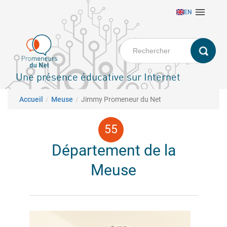
Aller

EN
au
contenu
principal
Une présence éducative sur Internet
Fil d'Ariane
Accueil
Meuse
Jimmy Promeneur du Net
Département de la
Meuse