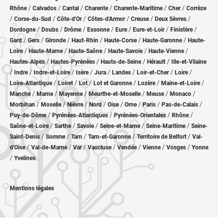
/
/
/
/
/
/
Rhône
Calvados
Cantal
Charente
Charente-Maritime
Cher
Corrèze
/
/
/
/
/
/
Corse-du-Sud
Côte-d'Or
Côtes-d'Armor
Creuse
Deux Sèvres
/
/
/
/
/
/
/
Dordogne
Doubs
Drôme
Essonne
Eure
Eure-et-Loir
Finistère
/
/
/
/
/
/
Gard
Gers
Gironde
Haut-Rhin
Haute-Corse
Haute-Garonne
Haute-
/
/
/
/
/
Loire
Haute-Marne
Haute-Saône
Haute-Savoie
Haute-Vienne
/
/
/
/
Hautes-Alpes
Hautes-Pyrénées
Hauts-de-Seine
Hérault
Ille-et-Vilaine
/
/
/
/
/
/
/
/
Indre
Indre-et-Loire
Isère
Jura
Landes
Loir-et-Cher
Loire
/
/
/
/
/
/
Loire-Atlantique
Loiret
Lot
Lot et Garonne
Lozère
Maine-et-Loire
/
/
/
/
/
/
Manche
Marne
Mayenne
Meurthe-et-Moselle
Meuse
Monaco
/
/
/
/
/
/
/
/
Morbihan
Moselle
Nièvre
Nord
Oise
Orne
Paris
Pas-de-Calais
/
/
/
/
Puy-de-Dôme
Pyrénées-Atlantiques
Pyrénées-Orientales
Rhône
/
/
/
/
/
Saône-et-Loire
Sarthe
Savoie
Seine-et-Marne
Seine-Maritime
Seine-
/
/
/
/
/
Saint-Denis
Somme
Tarn
Tarn-et-Garonne
Territoire de Belfort
Val-
/
/
/
/
/
/
/
d'Oise
Val-de-Marne
Var
Vaucluse
Vendée
Vienne
Vosges
Yonne
/
Yvelines
Mentions légales