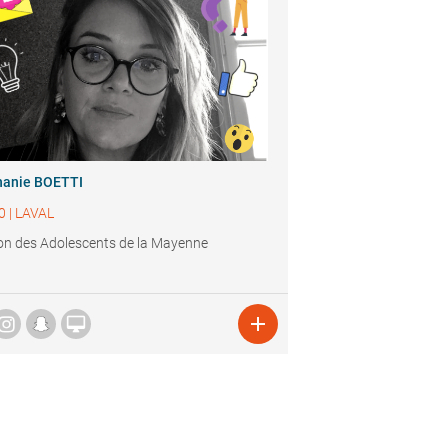
hanie BOETTI
0
|
LAVAL
n des Adolescents de la Mayenne

