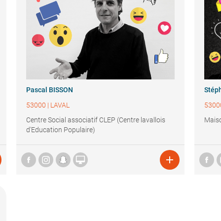
Pascal BISSON
Stép
53000
|
LAVAL
5300
Centre Social associatif CLEP (Centre lavallois
Maiso
d'Education Populaire)

