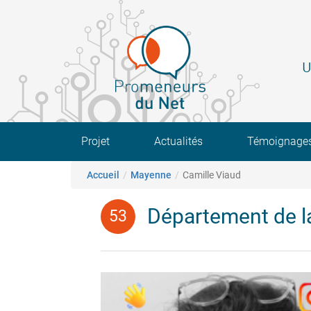
Aller
au
contenu
principal
U
Main navigation
Projet
Actualités
Témoignage
Fil d'Ariane
Accueil
Mayenne
Camille Viaud
Département de 