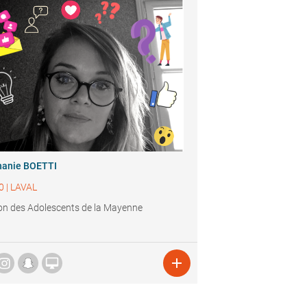
hanie BOETTI
0
|
LAVAL
n des Adolescents de la Mayenne

