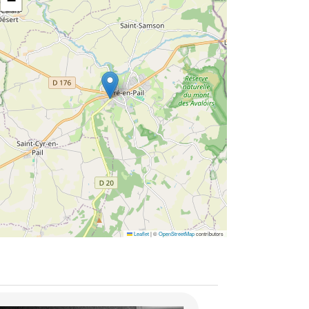
−
Leaflet
|
©
OpenStreetMap
contributors