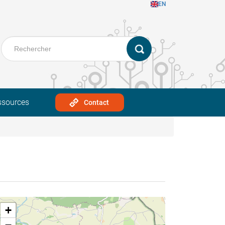
EN
ssources
Contact
+