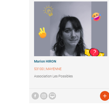
Marion HIRON
53100
|
MAYENNE
Association Les Possibles

