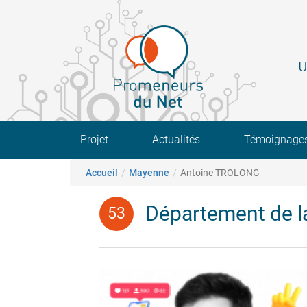
Aller
au
contenu
principal
U
Main navigation
Projet
Actualités
Témoignage
Fil d'Ariane
Accueil
Mayenne
Antoine TROLONG
Département de 