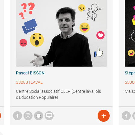
Pascal BISSON
Stép
53000
|
LAVAL
5300
Centre Social associatif CLEP (Centre lavallois
Maiso
d'Education Populaire)

