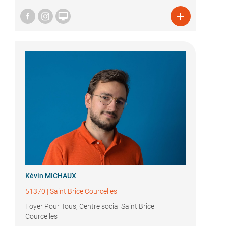


Kévin MICHAUX
51370
|
Saint Brice Courcelles
Foyer Pour Tous, Centre social Saint Brice
Courcelles