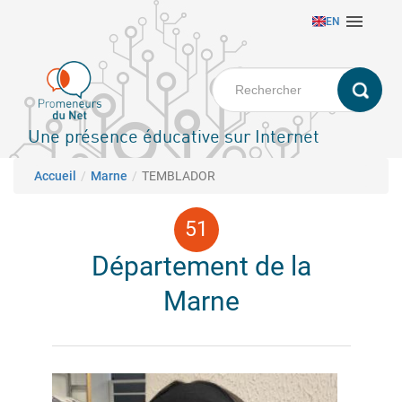
Aller

EN
au
contenu
principal
Une présence éducative sur Internet
Fil d'Ariane
Accueil
Marne
TEMBLADOR
Département de la
Marne