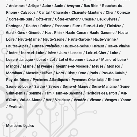
/
/
/
/
/
/
/
Ardennes
Ariège
Aube
Aude
Aveyron
Bas Rhin
Bouches-du-
/
/
/
/
/
/
Rhône
Calvados
Cantal
Charente
Charente-Maritime
Cher
Corrèze
/
/
/
/
/
/
Corse-du-Sud
Côte-d'Or
Côtes-d'Armor
Creuse
Deux Sèvres
/
/
/
/
/
/
/
Dordogne
Doubs
Drôme
Essonne
Eure
Eure-et-Loir
Finistère
/
/
/
/
/
/
Gard
Gers
Gironde
Haut-Rhin
Haute-Corse
Haute-Garonne
Haute-
/
/
/
/
/
Loire
Haute-Marne
Haute-Saône
Haute-Savoie
Haute-Vienne
/
/
/
/
Hautes-Alpes
Hautes-Pyrénées
Hauts-de-Seine
Hérault
Ille-et-Vilaine
/
/
/
/
/
/
/
/
Indre
Indre-et-Loire
Isère
Jura
Landes
Loir-et-Cher
Loire
/
/
/
/
/
/
Loire-Atlantique
Loiret
Lot
Lot et Garonne
Lozère
Maine-et-Loire
/
/
/
/
/
/
Manche
Marne
Mayenne
Meurthe-et-Moselle
Meuse
Monaco
/
/
/
/
/
/
/
/
Morbihan
Moselle
Nièvre
Nord
Oise
Orne
Paris
Pas-de-Calais
/
/
/
/
Puy-de-Dôme
Pyrénées-Atlantiques
Pyrénées-Orientales
Rhône
/
/
/
/
/
Saône-et-Loire
Sarthe
Savoie
Seine-et-Marne
Seine-Maritime
Seine-
/
/
/
/
/
Saint-Denis
Somme
Tarn
Tarn-et-Garonne
Territoire de Belfort
Val-
/
/
/
/
/
/
/
d'Oise
Val-de-Marne
Var
Vaucluse
Vendée
Vienne
Vosges
Yonne
/
Yvelines
Mentions légales