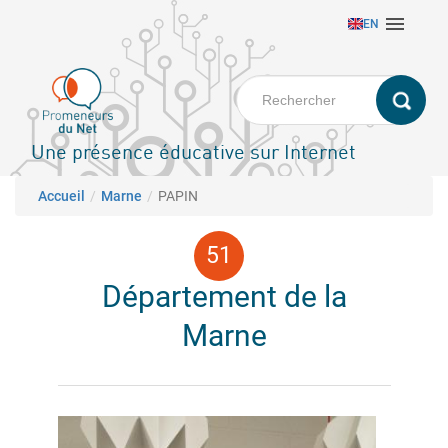
Aller

EN
au
contenu
principal
Une présence éducative sur Internet
Fil d'Ariane
Accueil
Marne
PAPIN
Département de la
Marne