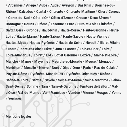
/
/
/
/
/
/
/
Ardennes
Ariège
Aube
Aude
Aveyron
Bas Rhin
Bouches-du-
/
/
/
/
/
/
Rhône
Calvados
Cantal
Charente
Charente-Maritime
Cher
Corrèze
/
/
/
/
/
/
Corse-du-Sud
Côte-d'Or
Côtes-d'Armor
Creuse
Deux Sèvres
/
/
/
/
/
/
/
Dordogne
Doubs
Drôme
Essonne
Eure
Eure-et-Loir
Finistère
/
/
/
/
/
/
Gard
Gers
Gironde
Haut-Rhin
Haute-Corse
Haute-Garonne
Haute-
/
/
/
/
/
Loire
Haute-Marne
Haute-Saône
Haute-Savoie
Haute-Vienne
/
/
/
/
Hautes-Alpes
Hautes-Pyrénées
Hauts-de-Seine
Hérault
Ille-et-Vilaine
/
/
/
/
/
/
/
/
Indre
Indre-et-Loire
Isère
Jura
Landes
Loir-et-Cher
Loire
/
/
/
/
/
/
Loire-Atlantique
Loiret
Lot
Lot et Garonne
Lozère
Maine-et-Loire
/
/
/
/
/
/
Manche
Marne
Mayenne
Meurthe-et-Moselle
Meuse
Monaco
/
/
/
/
/
/
/
/
Morbihan
Moselle
Nièvre
Nord
Oise
Orne
Paris
Pas-de-Calais
/
/
/
/
Puy-de-Dôme
Pyrénées-Atlantiques
Pyrénées-Orientales
Rhône
/
/
/
/
/
Saône-et-Loire
Sarthe
Savoie
Seine-et-Marne
Seine-Maritime
Seine-
/
/
/
/
/
Saint-Denis
Somme
Tarn
Tarn-et-Garonne
Territoire de Belfort
Val-
/
/
/
/
/
/
/
d'Oise
Val-de-Marne
Var
Vaucluse
Vendée
Vienne
Vosges
Yonne
/
Yvelines
Mentions légales