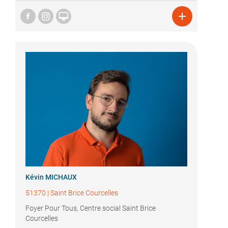


Kévin MICHAUX
51370
|
Saint Brice Courcelles
Foyer Pour Tous, Centre social Saint Brice
Courcelles