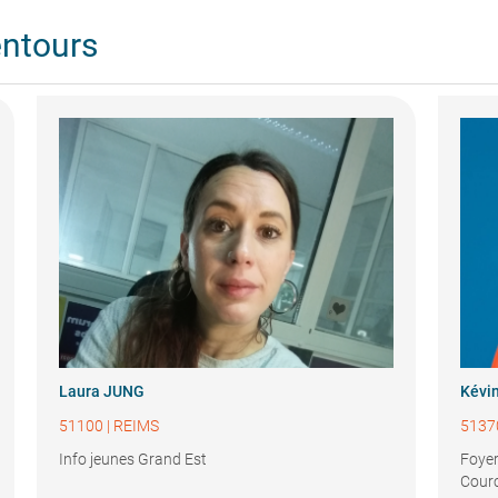
entours
Laura JUNG
Kévi
51100
|
REIMS
5137
Info jeunes Grand Est
Foyer
Courc