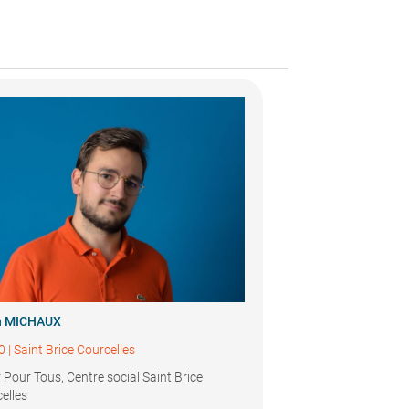
n MICHAUX
0
|
Saint Brice Courcelles
 Pour Tous, Centre social Saint Brice
elles