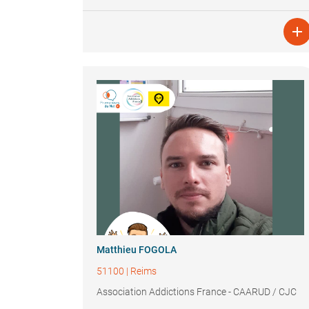

Matthieu FOGOLA
51100
|
Reims
Association Addictions France - CAARUD / CJC