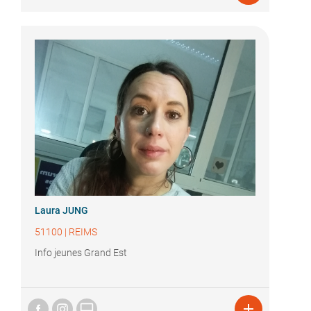
Laura JUNG
51100
|
REIMS
Info jeunes Grand Est

