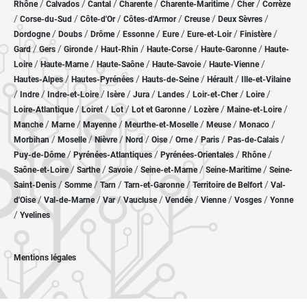
/
/
/
/
/
/
Rhône
Calvados
Cantal
Charente
Charente-Maritime
Cher
Corrèze
/
/
/
/
/
/
Corse-du-Sud
Côte-d'Or
Côtes-d'Armor
Creuse
Deux Sèvres
/
/
/
/
/
/
/
Dordogne
Doubs
Drôme
Essonne
Eure
Eure-et-Loir
Finistère
/
/
/
/
/
/
Gard
Gers
Gironde
Haut-Rhin
Haute-Corse
Haute-Garonne
Haute-
/
/
/
/
/
Loire
Haute-Marne
Haute-Saône
Haute-Savoie
Haute-Vienne
/
/
/
/
Hautes-Alpes
Hautes-Pyrénées
Hauts-de-Seine
Hérault
Ille-et-Vilaine
/
/
/
/
/
/
/
/
Indre
Indre-et-Loire
Isère
Jura
Landes
Loir-et-Cher
Loire
/
/
/
/
/
/
Loire-Atlantique
Loiret
Lot
Lot et Garonne
Lozère
Maine-et-Loire
/
/
/
/
/
/
Manche
Marne
Mayenne
Meurthe-et-Moselle
Meuse
Monaco
/
/
/
/
/
/
/
/
Morbihan
Moselle
Nièvre
Nord
Oise
Orne
Paris
Pas-de-Calais
/
/
/
/
Puy-de-Dôme
Pyrénées-Atlantiques
Pyrénées-Orientales
Rhône
/
/
/
/
/
Saône-et-Loire
Sarthe
Savoie
Seine-et-Marne
Seine-Maritime
Seine-
/
/
/
/
/
Saint-Denis
Somme
Tarn
Tarn-et-Garonne
Territoire de Belfort
Val-
/
/
/
/
/
/
/
d'Oise
Val-de-Marne
Var
Vaucluse
Vendée
Vienne
Vosges
Yonne
/
Yvelines
Mentions légales