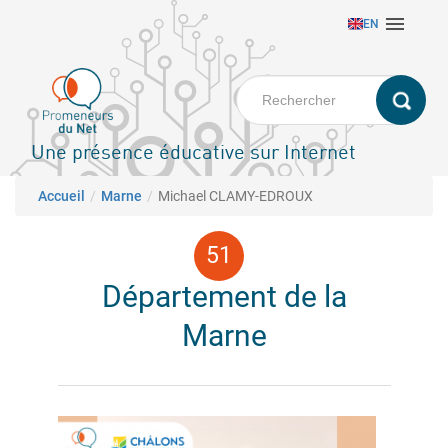
Aller

EN
au
contenu
principal
Une présence éducative sur Internet
Fil d'Ariane
Accueil
Marne
Michael CLAMY-EDROUX
Département de la
Marne