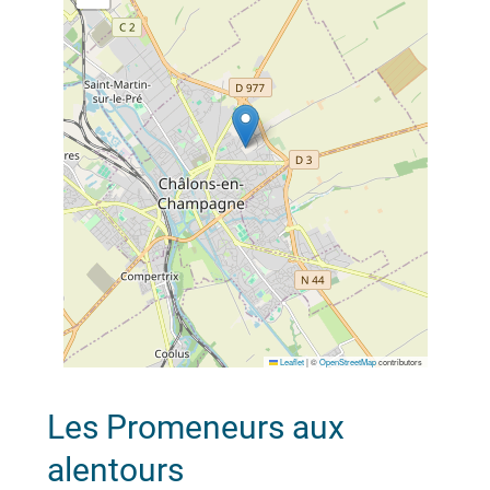
Leaflet
|
©
OpenStreetMap
contributors
Les Promeneurs aux
alentours