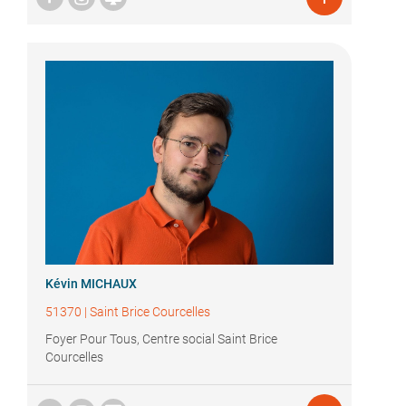
Kévin MICHAUX
51370
|
Saint Brice Courcelles
Foyer Pour Tous, Centre social Saint Brice
Courcelles