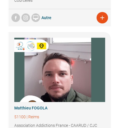
Courcelles


Autre
Matthieu FOGOLA
51100
|
Reims
Association Addictions France - CAARUD / CJC