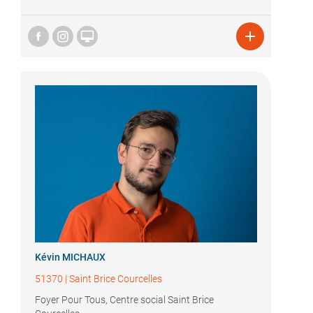


Kévin MICHAUX
51370
|
Saint Brice Courcelles
Foyer Pour Tous, Centre social Saint Brice