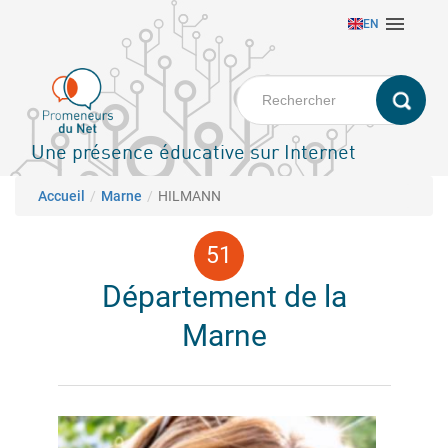
Aller

EN
au
contenu
principal
Une présence éducative sur Internet
Fil d'Ariane
Accueil
Marne
HILMANN
Département de la
Marne