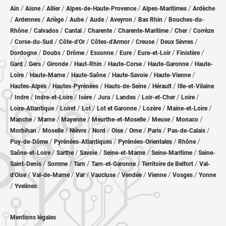
/
/
/
/
/
Ain
Aisne
Allier
Alpes-de-Haute-Provence
Alpes-Maritimes
Ardèche
/
/
/
/
/
/
/
Ardennes
Ariège
Aube
Aude
Aveyron
Bas Rhin
Bouches-du-
/
/
/
/
/
/
Rhône
Calvados
Cantal
Charente
Charente-Maritime
Cher
Corrèze
/
/
/
/
/
/
Corse-du-Sud
Côte-d'Or
Côtes-d'Armor
Creuse
Deux Sèvres
/
/
/
/
/
/
/
Dordogne
Doubs
Drôme
Essonne
Eure
Eure-et-Loir
Finistère
/
/
/
/
/
/
Gard
Gers
Gironde
Haut-Rhin
Haute-Corse
Haute-Garonne
Haute-
/
/
/
/
/
Loire
Haute-Marne
Haute-Saône
Haute-Savoie
Haute-Vienne
/
/
/
/
Hautes-Alpes
Hautes-Pyrénées
Hauts-de-Seine
Hérault
Ille-et-Vilaine
/
/
/
/
/
/
/
/
Indre
Indre-et-Loire
Isère
Jura
Landes
Loir-et-Cher
Loire
/
/
/
/
/
/
Loire-Atlantique
Loiret
Lot
Lot et Garonne
Lozère
Maine-et-Loire
/
/
/
/
/
/
Manche
Marne
Mayenne
Meurthe-et-Moselle
Meuse
Monaco
/
/
/
/
/
/
/
/
Morbihan
Moselle
Nièvre
Nord
Oise
Orne
Paris
Pas-de-Calais
/
/
/
/
Puy-de-Dôme
Pyrénées-Atlantiques
Pyrénées-Orientales
Rhône
/
/
/
/
/
Saône-et-Loire
Sarthe
Savoie
Seine-et-Marne
Seine-Maritime
Seine-
/
/
/
/
/
Saint-Denis
Somme
Tarn
Tarn-et-Garonne
Territoire de Belfort
Val-
/
/
/
/
/
/
/
d'Oise
Val-de-Marne
Var
Vaucluse
Vendée
Vienne
Vosges
Yonne
/
Yvelines
Mentions légales