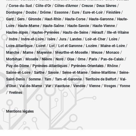
/
/
/
/
/
/
Corse-du-Sud
Côte-d'Or
Côtes-d'Armor
Creuse
Deux Sèvres
/
/
/
/
/
/
/
Dordogne
Doubs
Drôme
Essonne
Eure
Eure-et-Loir
Finistère
/
/
/
/
/
/
Gard
Gers
Gironde
Haut-Rhin
Haute-Corse
Haute-Garonne
Haute-
/
/
/
/
/
Loire
Haute-Marne
Haute-Saône
Haute-Savoie
Haute-Vienne
/
/
/
/
Hautes-Alpes
Hautes-Pyrénées
Hauts-de-Seine
Hérault
Ille-et-Vilaine
/
/
/
/
/
/
/
/
Indre
Indre-et-Loire
Isère
Jura
Landes
Loir-et-Cher
Loire
/
/
/
/
/
/
Loire-Atlantique
Loiret
Lot
Lot et Garonne
Lozère
Maine-et-Loire
/
/
/
/
/
/
Manche
Marne
Mayenne
Meurthe-et-Moselle
Meuse
Monaco
/
/
/
/
/
/
/
/
Morbihan
Moselle
Nièvre
Nord
Oise
Orne
Paris
Pas-de-Calais
/
/
/
/
Puy-de-Dôme
Pyrénées-Atlantiques
Pyrénées-Orientales
Rhône
/
/
/
/
/
Saône-et-Loire
Sarthe
Savoie
Seine-et-Marne
Seine-Maritime
Seine-
/
/
/
/
/
Saint-Denis
Somme
Tarn
Tarn-et-Garonne
Territoire de Belfort
Val-
/
/
/
/
/
/
/
d'Oise
Val-de-Marne
Var
Vaucluse
Vendée
Vienne
Vosges
Yonne
/
Yvelines
Mentions légales