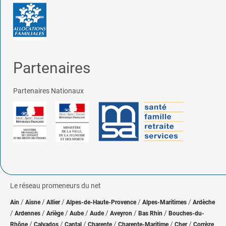
Partenaires
Partenaires Nationaux
Le réseau promeneurs du net
/
/
/
/
/
Ain
Aisne
Allier
Alpes-de-Haute-Provence
Alpes-Maritimes
Ardèche
/
/
/
/
/
/
/
Ardennes
Ariège
Aube
Aude
Aveyron
Bas Rhin
Bouches-du-
/
/
/
/
/
/
Rhône
Calvados
Cantal
Charente
Charente-Maritime
Cher
Corrèze