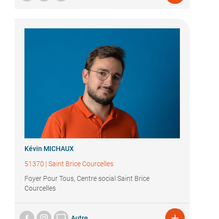
Kévin MICHAUX
51370
|
Saint Brice Courcelles
Foyer Pour Tous, Centre social Saint Brice
Courcelles


Autre