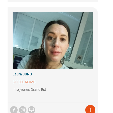
Laura JUNG
51100
|
REIMS
Info jeunes Grand Est

