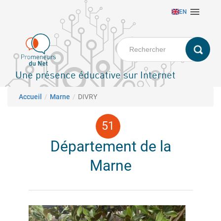
Aller

EN
au
contenu
principal
Une présence éducative sur Internet
Fil d'Ariane
Accueil
Marne
DIVRY
Département de la
Marne