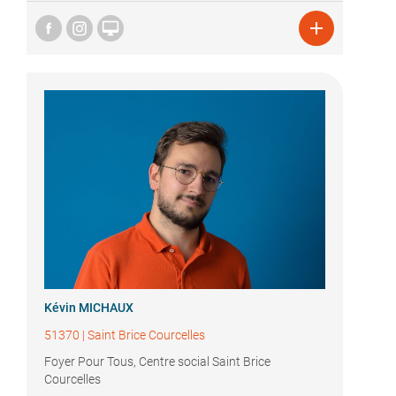


Kévin MICHAUX
51370
|
Saint Brice Courcelles
Foyer Pour Tous, Centre social Saint Brice
Courcelles