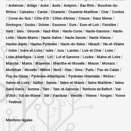
/
/
/
/
/
/
/
Ardennes
Ariège
Aube
Aude
Aveyron
Bas Rhin
Bouches-du-
/
/
/
/
/
/
Rhône
Calvados
Cantal
Charente
Charente-Maritime
Cher
Corrèze
/
/
/
/
/
/
Corse-du-Sud
Côte-d'Or
Côtes-d'Armor
Creuse
Deux Sèvres
/
/
/
/
/
/
/
Dordogne
Doubs
Drôme
Essonne
Eure
Eure-et-Loir
Finistère
/
/
/
/
/
/
Gard
Gers
Gironde
Haut-Rhin
Haute-Corse
Haute-Garonne
Haute-
/
/
/
/
/
Loire
Haute-Marne
Haute-Saône
Haute-Savoie
Haute-Vienne
/
/
/
/
Hautes-Alpes
Hautes-Pyrénées
Hauts-de-Seine
Hérault
Ille-et-Vilaine
/
/
/
/
/
/
/
/
Indre
Indre-et-Loire
Isère
Jura
Landes
Loir-et-Cher
Loire
/
/
/
/
/
/
Loire-Atlantique
Loiret
Lot
Lot et Garonne
Lozère
Maine-et-Loire
/
/
/
/
/
/
Manche
Marne
Mayenne
Meurthe-et-Moselle
Meuse
Monaco
/
/
/
/
/
/
/
/
Morbihan
Moselle
Nièvre
Nord
Oise
Orne
Paris
Pas-de-Calais
/
/
/
/
Puy-de-Dôme
Pyrénées-Atlantiques
Pyrénées-Orientales
Rhône
/
/
/
/
/
Saône-et-Loire
Sarthe
Savoie
Seine-et-Marne
Seine-Maritime
Seine-
/
/
/
/
/
Saint-Denis
Somme
Tarn
Tarn-et-Garonne
Territoire de Belfort
Val-
/
/
/
/
/
/
/
d'Oise
Val-de-Marne
Var
Vaucluse
Vendée
Vienne
Vosges
Yonne
/
Yvelines
Mentions légales