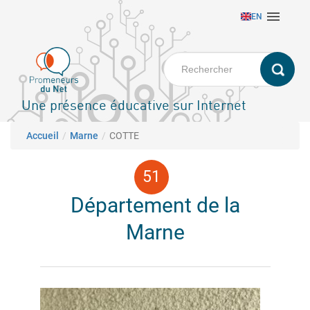
Aller

EN
au
contenu
principal
Une présence éducative sur Internet
Fil d'Ariane
Accueil
Marne
COTTE
Département de la
Marne