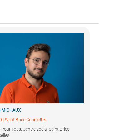
n MICHAUX
0
|
Saint Brice Courcelles
 Pour Tous, Centre social Saint Brice
elles