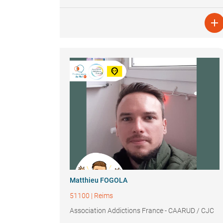

Matthieu FOGOLA
51100
|
Reims
Association Addictions France - CAARUD / CJC