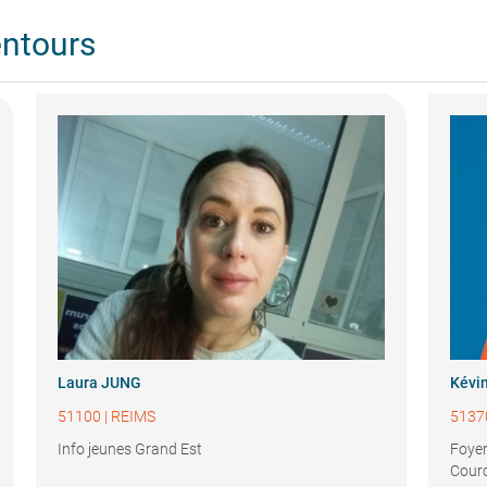
entours
Laura JUNG
Kévi
51100
|
REIMS
5137
Info jeunes Grand Est
Foyer
Courc