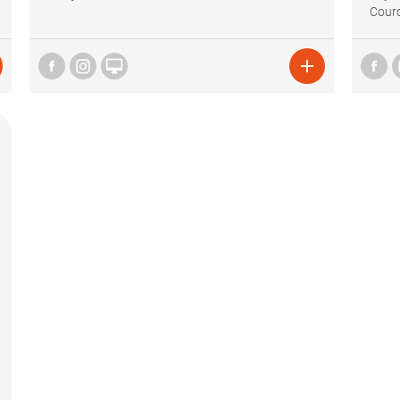
Courc

