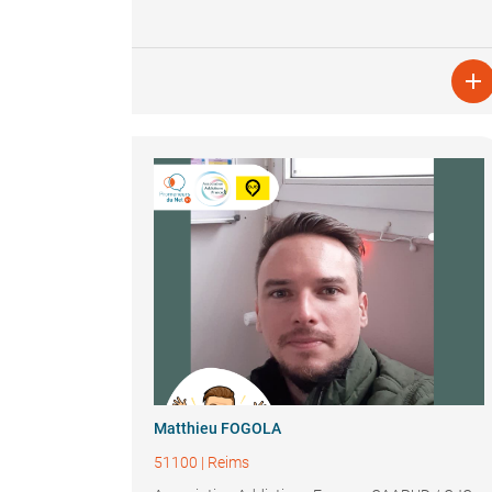

Matthieu FOGOLA
51100
|
Reims