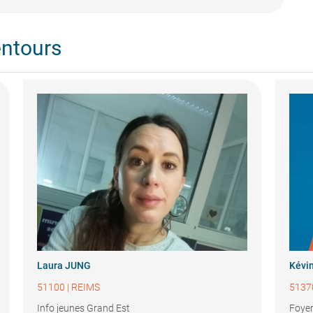
entours
Laura JUNG
Kévi
51100
|
REIMS
5137
Info jeunes Grand Est
Foyer