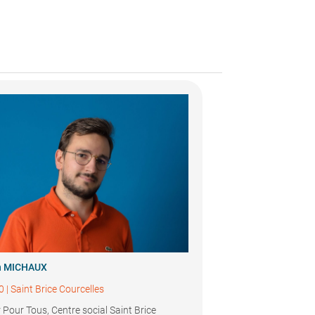
n MICHAUX
0
|
Saint Brice Courcelles
 Pour Tous, Centre social Saint Brice