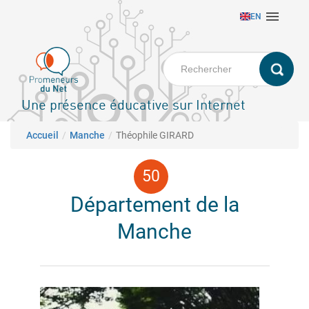
Aller

EN
au
contenu
principal
Une présence éducative sur Internet
Fil d'Ariane
Accueil
Manche
Théophile GIRARD
Département de la
Manche