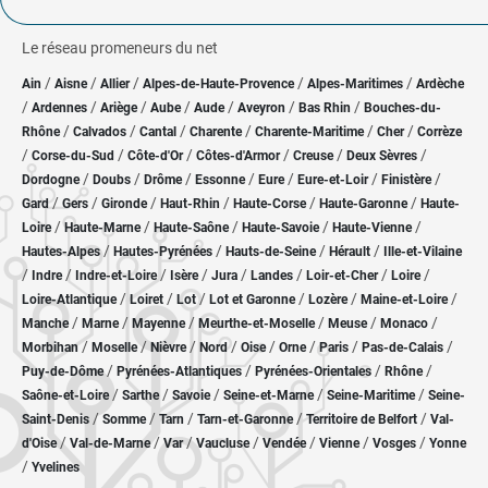
Le réseau promeneurs du net
/
/
/
/
/
Ain
Aisne
Allier
Alpes-de-Haute-Provence
Alpes-Maritimes
Ardèche
/
/
/
/
/
/
/
Ardennes
Ariège
Aube
Aude
Aveyron
Bas Rhin
Bouches-du-
/
/
/
/
/
/
Rhône
Calvados
Cantal
Charente
Charente-Maritime
Cher
Corrèze
/
/
/
/
/
/
Corse-du-Sud
Côte-d'Or
Côtes-d'Armor
Creuse
Deux Sèvres
/
/
/
/
/
/
/
Dordogne
Doubs
Drôme
Essonne
Eure
Eure-et-Loir
Finistère
/
/
/
/
/
/
Gard
Gers
Gironde
Haut-Rhin
Haute-Corse
Haute-Garonne
Haute-
/
/
/
/
/
Loire
Haute-Marne
Haute-Saône
Haute-Savoie
Haute-Vienne
/
/
/
/
Hautes-Alpes
Hautes-Pyrénées
Hauts-de-Seine
Hérault
Ille-et-Vilaine
/
/
/
/
/
/
/
/
Indre
Indre-et-Loire
Isère
Jura
Landes
Loir-et-Cher
Loire
/
/
/
/
/
/
Loire-Atlantique
Loiret
Lot
Lot et Garonne
Lozère
Maine-et-Loire
/
/
/
/
/
/
Manche
Marne
Mayenne
Meurthe-et-Moselle
Meuse
Monaco
/
/
/
/
/
/
/
/
Morbihan
Moselle
Nièvre
Nord
Oise
Orne
Paris
Pas-de-Calais
/
/
/
/
Puy-de-Dôme
Pyrénées-Atlantiques
Pyrénées-Orientales
Rhône
/
/
/
/
/
Saône-et-Loire
Sarthe
Savoie
Seine-et-Marne
Seine-Maritime
Seine-
/
/
/
/
/
Saint-Denis
Somme
Tarn
Tarn-et-Garonne
Territoire de Belfort
Val-
/
/
/
/
/
/
/
d'Oise
Val-de-Marne
Var
Vaucluse
Vendée
Vienne
Vosges
Yonne
/
Yvelines