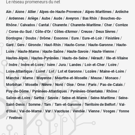
Le réseau promeneurs du net
/
/
/
/
/
Ain
Aisne
Allier
Alpes-de-Haute-Provence
Alpes-Maritimes
Ardèche
/
/
/
/
/
/
/
Ardennes
Ariège
Aube
Aude
Aveyron
Bas Rhin
Bouches-du-
/
/
/
/
/
/
Rhône
Calvados
Cantal
Charente
Charente-Maritime
Cher
Corrèze
/
/
/
/
/
/
Corse-du-Sud
Côte-d'Or
Côtes-d'Armor
Creuse
Deux Sèvres
/
/
/
/
/
/
/
Dordogne
Doubs
Drôme
Essonne
Eure
Eure-et-Loir
Finistère
/
/
/
/
/
/
Gard
Gers
Gironde
Haut-Rhin
Haute-Corse
Haute-Garonne
Haute-
/
/
/
/
/
Loire
Haute-Marne
Haute-Saône
Haute-Savoie
Haute-Vienne
/
/
/
/
Hautes-Alpes
Hautes-Pyrénées
Hauts-de-Seine
Hérault
Ille-et-Vilaine
/
/
/
/
/
/
/
/
Indre
Indre-et-Loire
Isère
Jura
Landes
Loir-et-Cher
Loire
/
/
/
/
/
/
Loire-Atlantique
Loiret
Lot
Lot et Garonne
Lozère
Maine-et-Loire
/
/
/
/
/
/
Manche
Marne
Mayenne
Meurthe-et-Moselle
Meuse
Monaco
/
/
/
/
/
/
/
/
Morbihan
Moselle
Nièvre
Nord
Oise
Orne
Paris
Pas-de-Calais
/
/
/
/
Puy-de-Dôme
Pyrénées-Atlantiques
Pyrénées-Orientales
Rhône
/
/
/
/
/
Saône-et-Loire
Sarthe
Savoie
Seine-et-Marne
Seine-Maritime
Seine-
/
/
/
/
/
Saint-Denis
Somme
Tarn
Tarn-et-Garonne
Territoire de Belfort
Val-
/
/
/
/
/
/
/
d'Oise
Val-de-Marne
Var
Vaucluse
Vendée
Vienne
Vosges
Yonne
/
Yvelines