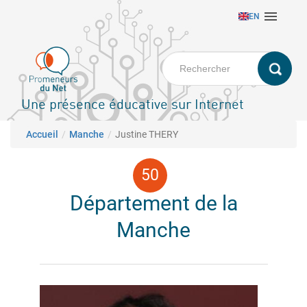
Aller

EN
au
contenu
principal
Une présence éducative sur Internet
Fil d'Ariane
Accueil
Manche
Justine THERY
Département de la
Manche