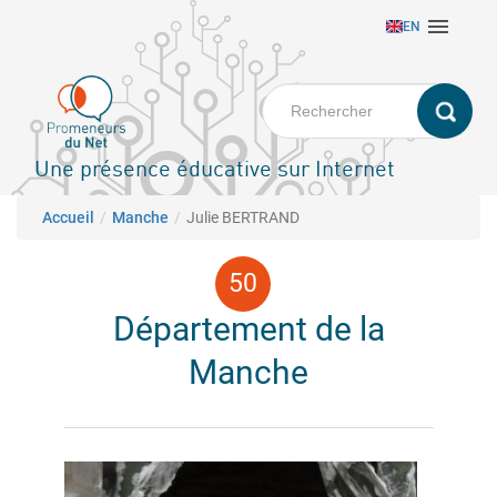
Aller

EN
au
contenu
principal
Une présence éducative sur Internet
Fil d'Ariane
Accueil
Manche
Julie BERTRAND
Département de la
Manche