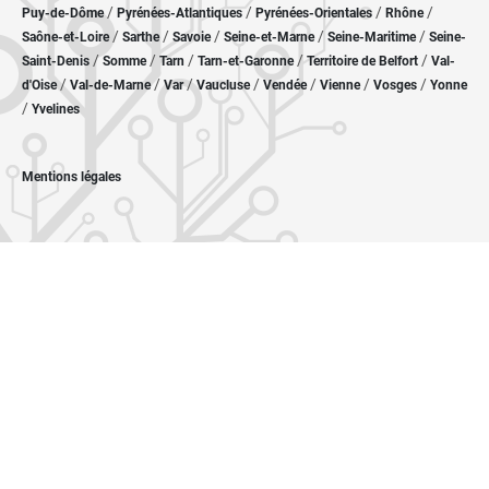
/
/
/
/
Puy-de-Dôme
Pyrénées-Atlantiques
Pyrénées-Orientales
Rhône
/
/
/
/
/
Saône-et-Loire
Sarthe
Savoie
Seine-et-Marne
Seine-Maritime
Seine-
/
/
/
/
/
Saint-Denis
Somme
Tarn
Tarn-et-Garonne
Territoire de Belfort
Val-
/
/
/
/
/
/
/
d'Oise
Val-de-Marne
Var
Vaucluse
Vendée
Vienne
Vosges
Yonne
/
Yvelines
Mentions légales