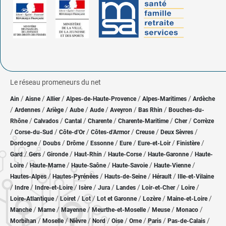
Le réseau promeneurs du net
/
/
/
/
/
Ain
Aisne
Allier
Alpes-de-Haute-Provence
Alpes-Maritimes
Ardèche
/
/
/
/
/
/
/
Ardennes
Ariège
Aube
Aude
Aveyron
Bas Rhin
Bouches-du-
/
/
/
/
/
/
Rhône
Calvados
Cantal
Charente
Charente-Maritime
Cher
Corrèze
/
/
/
/
/
/
Corse-du-Sud
Côte-d'Or
Côtes-d'Armor
Creuse
Deux Sèvres
/
/
/
/
/
/
/
Dordogne
Doubs
Drôme
Essonne
Eure
Eure-et-Loir
Finistère
/
/
/
/
/
/
Gard
Gers
Gironde
Haut-Rhin
Haute-Corse
Haute-Garonne
Haute-
/
/
/
/
/
Loire
Haute-Marne
Haute-Saône
Haute-Savoie
Haute-Vienne
/
/
/
/
Hautes-Alpes
Hautes-Pyrénées
Hauts-de-Seine
Hérault
Ille-et-Vilaine
/
/
/
/
/
/
/
/
Indre
Indre-et-Loire
Isère
Jura
Landes
Loir-et-Cher
Loire
/
/
/
/
/
/
Loire-Atlantique
Loiret
Lot
Lot et Garonne
Lozère
Maine-et-Loire
/
/
/
/
/
/
Manche
Marne
Mayenne
Meurthe-et-Moselle
Meuse
Monaco
/
/
/
/
/
/
/
/
Morbihan
Moselle
Nièvre
Nord
Oise
Orne
Paris
Pas-de-Calais