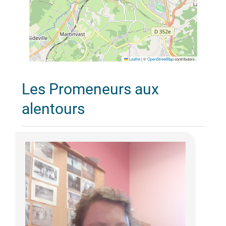
Leaflet
|
©
OpenStreetMap
contributors
Les Promeneurs aux
alentours