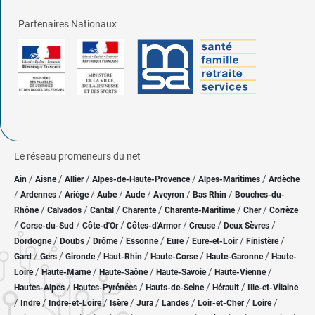
Partenaires Nationaux
Le réseau promeneurs du net
/
/
/
/
/
Ain
Aisne
Allier
Alpes-de-Haute-Provence
Alpes-Maritimes
Ardèche
/
/
/
/
/
/
/
Ardennes
Ariège
Aube
Aude
Aveyron
Bas Rhin
Bouches-du-
/
/
/
/
/
/
Rhône
Calvados
Cantal
Charente
Charente-Maritime
Cher
Corrèze
/
/
/
/
/
/
Corse-du-Sud
Côte-d'Or
Côtes-d'Armor
Creuse
Deux Sèvres
/
/
/
/
/
/
/
Dordogne
Doubs
Drôme
Essonne
Eure
Eure-et-Loir
Finistère
/
/
/
/
/
/
Gard
Gers
Gironde
Haut-Rhin
Haute-Corse
Haute-Garonne
Haute-
/
/
/
/
/
Loire
Haute-Marne
Haute-Saône
Haute-Savoie
Haute-Vienne
/
/
/
/
Hautes-Alpes
Hautes-Pyrénées
Hauts-de-Seine
Hérault
Ille-et-Vilaine
/
/
/
/
/
/
/
/
Indre
Indre-et-Loire
Isère
Jura
Landes
Loir-et-Cher
Loire