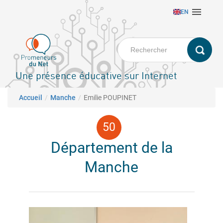
Aller

EN
au
contenu
principal
Une présence éducative sur Internet
Fil d'Ariane
Accueil
Manche
Emilie POUPINET
Département de la
Manche