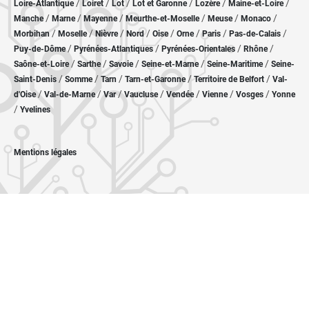
/
/
/
/
/
/
Loire-Atlantique
Loiret
Lot
Lot et Garonne
Lozère
Maine-et-Loire
/
/
/
/
/
/
Manche
Marne
Mayenne
Meurthe-et-Moselle
Meuse
Monaco
/
/
/
/
/
/
/
/
Morbihan
Moselle
Nièvre
Nord
Oise
Orne
Paris
Pas-de-Calais
/
/
/
/
Puy-de-Dôme
Pyrénées-Atlantiques
Pyrénées-Orientales
Rhône
/
/
/
/
/
Saône-et-Loire
Sarthe
Savoie
Seine-et-Marne
Seine-Maritime
Seine-
/
/
/
/
/
Saint-Denis
Somme
Tarn
Tarn-et-Garonne
Territoire de Belfort
Val-
/
/
/
/
/
/
/
d'Oise
Val-de-Marne
Var
Vaucluse
Vendée
Vienne
Vosges
Yonne
/
Yvelines
Mentions légales