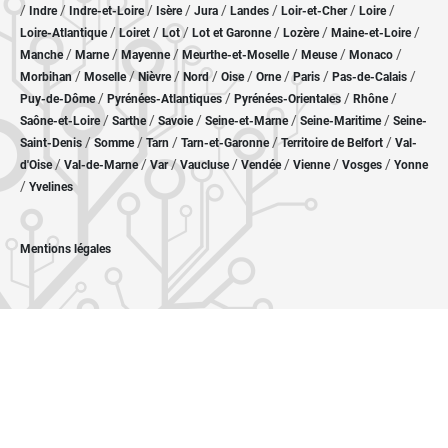
/
/
/
/
/
/
/
/
Indre
Indre-et-Loire
Isère
Jura
Landes
Loir-et-Cher
Loire
/
/
/
/
/
/
Loire-Atlantique
Loiret
Lot
Lot et Garonne
Lozère
Maine-et-Loire
/
/
/
/
/
/
Manche
Marne
Mayenne
Meurthe-et-Moselle
Meuse
Monaco
/
/
/
/
/
/
/
/
Morbihan
Moselle
Nièvre
Nord
Oise
Orne
Paris
Pas-de-Calais
/
/
/
/
Puy-de-Dôme
Pyrénées-Atlantiques
Pyrénées-Orientales
Rhône
/
/
/
/
/
Saône-et-Loire
Sarthe
Savoie
Seine-et-Marne
Seine-Maritime
Seine-
/
/
/
/
/
Saint-Denis
Somme
Tarn
Tarn-et-Garonne
Territoire de Belfort
Val-
/
/
/
/
/
/
/
d'Oise
Val-de-Marne
Var
Vaucluse
Vendée
Vienne
Vosges
Yonne
/
Yvelines
Mentions légales