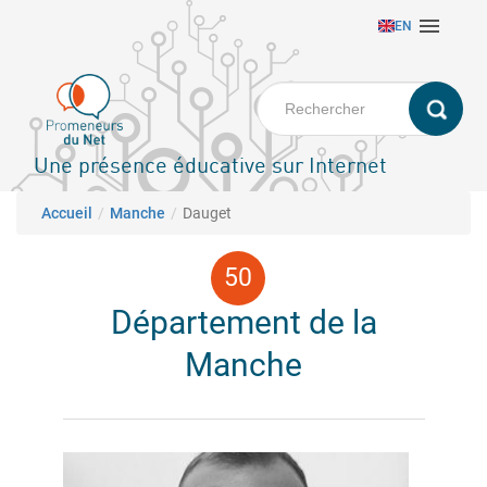
Aller

EN
au
contenu
principal
Une présence éducative sur Internet
Fil d'Ariane
Accueil
Manche
Dauget
Département de la
Manche