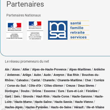
Partenaires
Partenaires Nationaux
Le réseau promeneurs du net
/
/
/
/
/
Ain
Aisne
Allier
Alpes-de-Haute-Provence
Alpes-Maritimes
Ardèche
/
/
/
/
/
/
/
Ardennes
Ariège
Aube
Aude
Aveyron
Bas Rhin
Bouches-du-
/
/
/
/
/
/
Rhône
Calvados
Cantal
Charente
Charente-Maritime
Cher
Corrèze
/
/
/
/
/
/
Corse-du-Sud
Côte-d'Or
Côtes-d'Armor
Creuse
Deux Sèvres
/
/
/
/
/
/
/
Dordogne
Doubs
Drôme
Essonne
Eure
Eure-et-Loir
Finistère
/
/
/
/
/
/
Gard
Gers
Gironde
Haut-Rhin
Haute-Corse
Haute-Garonne
Haute-
/
/
/
/
/
Loire
Haute-Marne
Haute-Saône
Haute-Savoie
Haute-Vienne
/
/
/
/
Hautes-Alpes
Hautes-Pyrénées
Hauts-de-Seine
Hérault
Ille-et-Vilaine