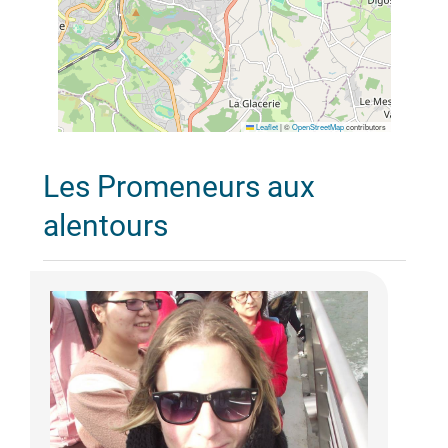
Leaflet
|
©
OpenStreetMap
contributors
Les Promeneurs aux
alentours