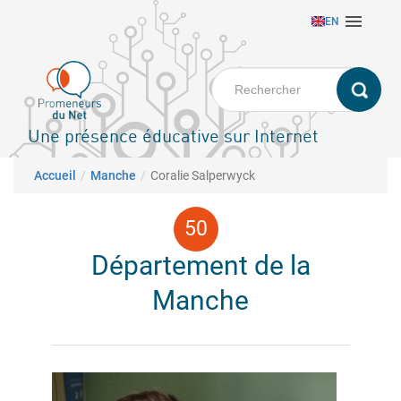
Aller

EN
au
contenu
principal
Une présence éducative sur Internet
Fil d'Ariane
Accueil
Manche
Coralie Salperwyck
Département de la
Manche