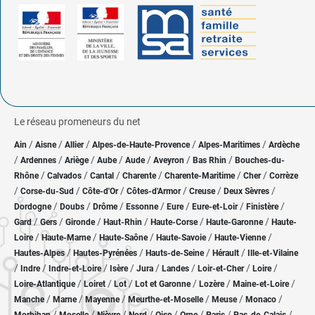
Le réseau promeneurs du net
/
/
/
/
/
Ain
Aisne
Allier
Alpes-de-Haute-Provence
Alpes-Maritimes
Ardèche
/
/
/
/
/
/
/
Ardennes
Ariège
Aube
Aude
Aveyron
Bas Rhin
Bouches-du-
/
/
/
/
/
/
Rhône
Calvados
Cantal
Charente
Charente-Maritime
Cher
Corrèze
/
/
/
/
/
/
Corse-du-Sud
Côte-d'Or
Côtes-d'Armor
Creuse
Deux Sèvres
/
/
/
/
/
/
/
Dordogne
Doubs
Drôme
Essonne
Eure
Eure-et-Loir
Finistère
/
/
/
/
/
/
Gard
Gers
Gironde
Haut-Rhin
Haute-Corse
Haute-Garonne
Haute-
/
/
/
/
/
Loire
Haute-Marne
Haute-Saône
Haute-Savoie
Haute-Vienne
/
/
/
/
Hautes-Alpes
Hautes-Pyrénées
Hauts-de-Seine
Hérault
Ille-et-Vilaine
/
/
/
/
/
/
/
/
Indre
Indre-et-Loire
Isère
Jura
Landes
Loir-et-Cher
Loire
/
/
/
/
/
/
Loire-Atlantique
Loiret
Lot
Lot et Garonne
Lozère
Maine-et-Loire
/
/
/
/
/
/
Manche
Marne
Mayenne
Meurthe-et-Moselle
Meuse
Monaco
/
/
/
/
/
/
/
/