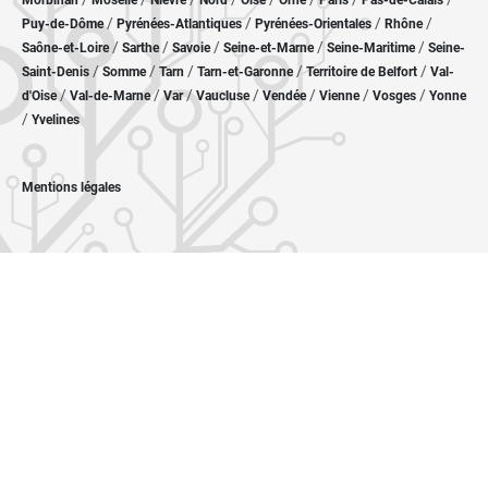
Morbihan
Moselle
Nièvre
Nord
Oise
Orne
Paris
Pas-de-Calais
/
/
/
/
Puy-de-Dôme
Pyrénées-Atlantiques
Pyrénées-Orientales
Rhône
/
/
/
/
/
Saône-et-Loire
Sarthe
Savoie
Seine-et-Marne
Seine-Maritime
Seine-
/
/
/
/
/
Saint-Denis
Somme
Tarn
Tarn-et-Garonne
Territoire de Belfort
Val-
/
/
/
/
/
/
/
d'Oise
Val-de-Marne
Var
Vaucluse
Vendée
Vienne
Vosges
Yonne
/
Yvelines
Mentions légales