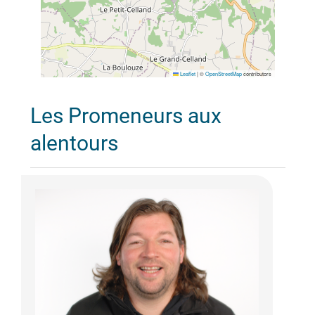
Leaflet
|
©
OpenStreetMap
contributors
Les Promeneurs aux
alentours