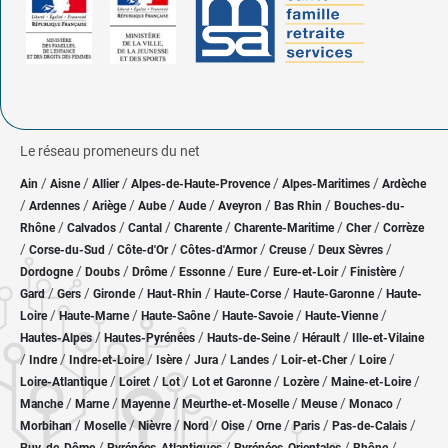
Le réseau promeneurs du net
/
/
/
/
/
Ain
Aisne
Allier
Alpes-de-Haute-Provence
Alpes-Maritimes
Ardèche
/
/
/
/
/
/
/
Ardennes
Ariège
Aube
Aude
Aveyron
Bas Rhin
Bouches-du-
/
/
/
/
/
/
Rhône
Calvados
Cantal
Charente
Charente-Maritime
Cher
Corrèze
/
/
/
/
/
/
Corse-du-Sud
Côte-d'Or
Côtes-d'Armor
Creuse
Deux Sèvres
/
/
/
/
/
/
/
Dordogne
Doubs
Drôme
Essonne
Eure
Eure-et-Loir
Finistère
/
/
/
/
/
/
Gard
Gers
Gironde
Haut-Rhin
Haute-Corse
Haute-Garonne
Haute-
/
/
/
/
/
Loire
Haute-Marne
Haute-Saône
Haute-Savoie
Haute-Vienne
/
/
/
/
Hautes-Alpes
Hautes-Pyrénées
Hauts-de-Seine
Hérault
Ille-et-Vilaine
/
/
/
/
/
/
/
/
Indre
Indre-et-Loire
Isère
Jura
Landes
Loir-et-Cher
Loire
/
/
/
/
/
/
Loire-Atlantique
Loiret
Lot
Lot et Garonne
Lozère
Maine-et-Loire
/
/
/
/
/
/
Manche
Marne
Mayenne
Meurthe-et-Moselle
Meuse
Monaco
/
/
/
/
/
/
/
/
Morbihan
Moselle
Nièvre
Nord
Oise
Orne
Paris
Pas-de-Calais
/
/
/
/