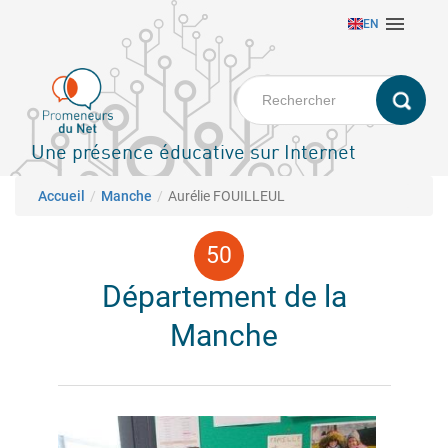
Aller

EN
au
contenu
principal
Une présence éducative sur Internet
Fil d'Ariane
Accueil
Manche
Aurélie FOUILLEUL
Département de la
Manche