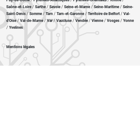
Puy-de-Dôme
Pyrénées-Atlantiques
Pyrénées-Orientales
Rhône
/
/
/
/
/
Saône-et-Loire
Sarthe
Savoie
Seine-et-Marne
Seine-Maritime
Seine-
/
/
/
/
/
Saint-Denis
Somme
Tarn
Tarn-et-Garonne
Territoire de Belfort
Val-
/
/
/
/
/
/
/
d'Oise
Val-de-Marne
Var
Vaucluse
Vendée
Vienne
Vosges
Yonne
/
Yvelines
Mentions légales