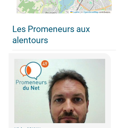
Leaflet
|
©
OpenStreetMap
contributors
Les Promeneurs aux
alentours