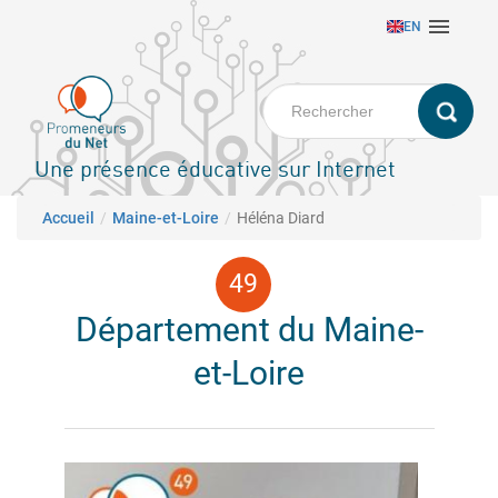
Aller

EN
au
contenu
principal
Une présence éducative sur Internet
Fil d'Ariane
Accueil
Maine-et-Loire
Héléna Diard
Département du Maine-
et-Loire