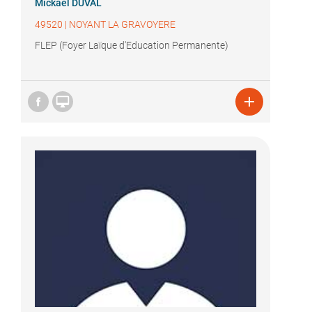
Mickael DUVAL
49520
|
NOYANT LA GRAVOYERE
FLEP (Foyer Laïque d'Education Permanente)

