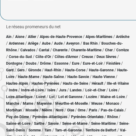
Le réseau promeneurs du net
/
/
/
/
/
Ain
Aisne
Allier
Alpes-de-Haute-Provence
Alpes-Maritimes
Ardèche
/
/
/
/
/
/
/
Ardennes
Ariège
Aube
Aude
Aveyron
Bas Rhin
Bouches-du-
/
/
/
/
/
/
Rhône
Calvados
Cantal
Charente
Charente-Maritime
Cher
Corrèze
/
/
/
/
/
/
Corse-du-Sud
Côte-d'Or
Côtes-d'Armor
Creuse
Deux Sèvres
/
/
/
/
/
/
/
Dordogne
Doubs
Drôme
Essonne
Eure
Eure-et-Loir
Finistère
/
/
/
/
/
/
Gard
Gers
Gironde
Haut-Rhin
Haute-Corse
Haute-Garonne
Haute-
/
/
/
/
/
Loire
Haute-Marne
Haute-Saône
Haute-Savoie
Haute-Vienne
/
/
/
/
Hautes-Alpes
Hautes-Pyrénées
Hauts-de-Seine
Hérault
Ille-et-Vilaine
/
/
/
/
/
/
/
/
Indre
Indre-et-Loire
Isère
Jura
Landes
Loir-et-Cher
Loire
/
/
/
/
/
/
Loire-Atlantique
Loiret
Lot
Lot et Garonne
Lozère
Maine-et-Loire
/
/
/
/
/
/
Manche
Marne
Mayenne
Meurthe-et-Moselle
Meuse
Monaco
/
/
/
/
/
/
/
/
Morbihan
Moselle
Nièvre
Nord
Oise
Orne
Paris
Pas-de-Calais
/
/
/
/
Puy-de-Dôme
Pyrénées-Atlantiques
Pyrénées-Orientales
Rhône
/
/
/
/
/
Saône-et-Loire
Sarthe
Savoie
Seine-et-Marne
Seine-Maritime
Seine-
/
/
/
/
/
Saint-Denis
Somme
Tarn
Tarn-et-Garonne
Territoire de Belfort
Val-