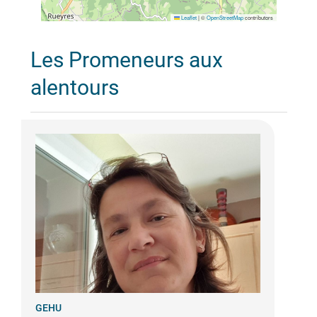
Leaflet
|
©
OpenStreetMap
contributors
Les Promeneurs aux
alentours
GEHU