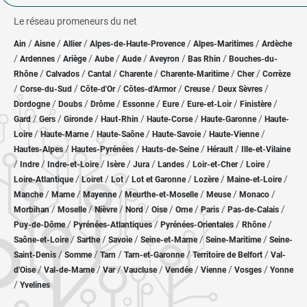
Le réseau promeneurs du net
/
/
/
/
/
Ain
Aisne
Allier
Alpes-de-Haute-Provence
Alpes-Maritimes
Ardèche
/
/
/
/
/
/
/
Ardennes
Ariège
Aube
Aude
Aveyron
Bas Rhin
Bouches-du-
/
/
/
/
/
/
Rhône
Calvados
Cantal
Charente
Charente-Maritime
Cher
Corrèze
/
/
/
/
/
/
Corse-du-Sud
Côte-d'Or
Côtes-d'Armor
Creuse
Deux Sèvres
/
/
/
/
/
/
/
Dordogne
Doubs
Drôme
Essonne
Eure
Eure-et-Loir
Finistère
/
/
/
/
/
/
Gard
Gers
Gironde
Haut-Rhin
Haute-Corse
Haute-Garonne
Haute-
/
/
/
/
/
Loire
Haute-Marne
Haute-Saône
Haute-Savoie
Haute-Vienne
/
/
/
/
Hautes-Alpes
Hautes-Pyrénées
Hauts-de-Seine
Hérault
Ille-et-Vilaine
/
/
/
/
/
/
/
/
Indre
Indre-et-Loire
Isère
Jura
Landes
Loir-et-Cher
Loire
/
/
/
/
/
/
Loire-Atlantique
Loiret
Lot
Lot et Garonne
Lozère
Maine-et-Loire
/
/
/
/
/
/
Manche
Marne
Mayenne
Meurthe-et-Moselle
Meuse
Monaco
/
/
/
/
/
/
/
/
Morbihan
Moselle
Nièvre
Nord
Oise
Orne
Paris
Pas-de-Calais
/
/
/
/
Puy-de-Dôme
Pyrénées-Atlantiques
Pyrénées-Orientales
Rhône
/
/
/
/
/
Saône-et-Loire
Sarthe
Savoie
Seine-et-Marne
Seine-Maritime
Seine-
/
/
/
/
/
Saint-Denis
Somme
Tarn
Tarn-et-Garonne
Territoire de Belfort
Val-
/
/
/
/
/
/
/
d'Oise
Val-de-Marne
Var
Vaucluse
Vendée
Vienne
Vosges
Yonne
/
Yvelines