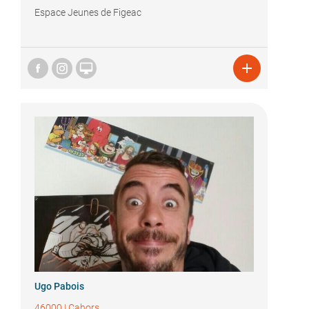
Espace Jeunes de Figeac


Ugo Pabois
46000
|
Cahors