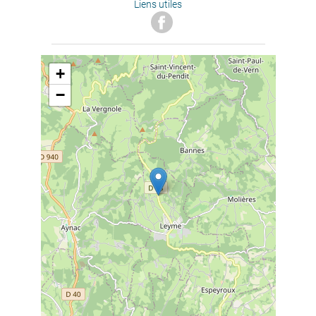
Liens utiles
+
−