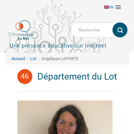
Aller

EN
au
contenu
principal
Une présence éducative sur Internet
Fil d'Ariane
Accueil
Lot
Angélique LAPORTE
Département du Lot