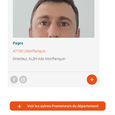
Pages
47150
|
Monflanquin
Directeur, ALSH Ado Monflanquin


Voir les autres Promeneurs du département