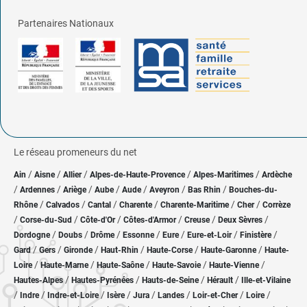
Partenaires Nationaux
Le réseau promeneurs du net
/
/
/
/
/
Ain
Aisne
Allier
Alpes-de-Haute-Provence
Alpes-Maritimes
Ardèche
/
/
/
/
/
/
/
Ardennes
Ariège
Aube
Aude
Aveyron
Bas Rhin
Bouches-du-
/
/
/
/
/
/
Rhône
Calvados
Cantal
Charente
Charente-Maritime
Cher
Corrèze
/
/
/
/
/
/
Corse-du-Sud
Côte-d'Or
Côtes-d'Armor
Creuse
Deux Sèvres
/
/
/
/
/
/
/
Dordogne
Doubs
Drôme
Essonne
Eure
Eure-et-Loir
Finistère
/
/
/
/
/
/
Gard
Gers
Gironde
Haut-Rhin
Haute-Corse
Haute-Garonne
Haute-
/
/
/
/
/
Loire
Haute-Marne
Haute-Saône
Haute-Savoie
Haute-Vienne
/
/
/
/
Hautes-Alpes
Hautes-Pyrénées
Hauts-de-Seine
Hérault
Ille-et-Vilaine
/
/
/
/
/
/
/
/
Indre
Indre-et-Loire
Isère
Jura
Landes
Loir-et-Cher
Loire