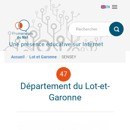
Aller

EN
au
contenu
principal
Une présence éducative sur Internet
Fil d'Ariane
Accueil
Lot et Garonne
SENSEY
Département du Lot-et-
Garonne