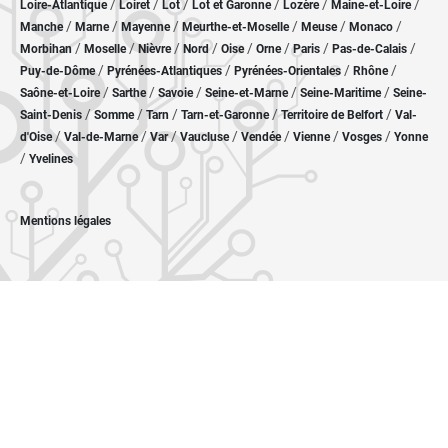
/
/
/
/
/
/
Loire-Atlantique
Loiret
Lot
Lot et Garonne
Lozère
Maine-et-Loire
/
/
/
/
/
/
Manche
Marne
Mayenne
Meurthe-et-Moselle
Meuse
Monaco
/
/
/
/
/
/
/
/
Morbihan
Moselle
Nièvre
Nord
Oise
Orne
Paris
Pas-de-Calais
/
/
/
/
Puy-de-Dôme
Pyrénées-Atlantiques
Pyrénées-Orientales
Rhône
/
/
/
/
/
Saône-et-Loire
Sarthe
Savoie
Seine-et-Marne
Seine-Maritime
Seine-
/
/
/
/
/
Saint-Denis
Somme
Tarn
Tarn-et-Garonne
Territoire de Belfort
Val-
/
/
/
/
/
/
/
d'Oise
Val-de-Marne
Var
Vaucluse
Vendée
Vienne
Vosges
Yonne
/
Yvelines
Mentions légales