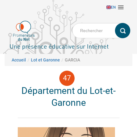
Aller

EN
au
contenu
principal
Une présence éducative sur Internet
Fil d'Ariane
Accueil
Lot et Garonne
GARCIA
Département du Lot-et-
Garonne