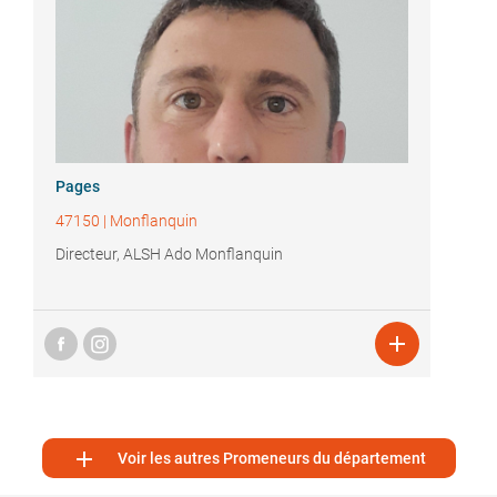
Pages
47150
|
Monflanquin
Directeur, ALSH Ado Monflanquin


Voir les autres Promeneurs du département