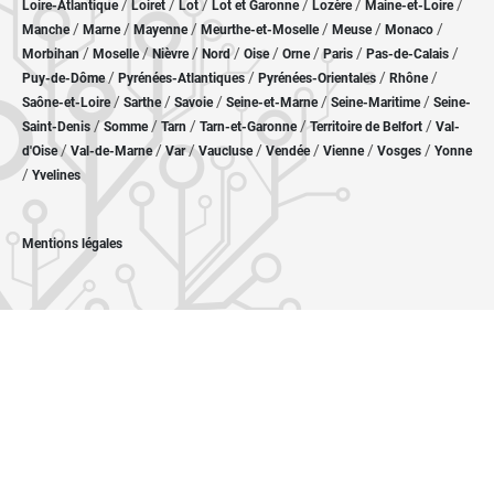
/
/
/
/
/
/
Loire-Atlantique
Loiret
Lot
Lot et Garonne
Lozère
Maine-et-Loire
/
/
/
/
/
/
Manche
Marne
Mayenne
Meurthe-et-Moselle
Meuse
Monaco
/
/
/
/
/
/
/
/
Morbihan
Moselle
Nièvre
Nord
Oise
Orne
Paris
Pas-de-Calais
/
/
/
/
Puy-de-Dôme
Pyrénées-Atlantiques
Pyrénées-Orientales
Rhône
/
/
/
/
/
Saône-et-Loire
Sarthe
Savoie
Seine-et-Marne
Seine-Maritime
Seine-
/
/
/
/
/
Saint-Denis
Somme
Tarn
Tarn-et-Garonne
Territoire de Belfort
Val-
/
/
/
/
/
/
/
d'Oise
Val-de-Marne
Var
Vaucluse
Vendée
Vienne
Vosges
Yonne
/
Yvelines
Mentions légales