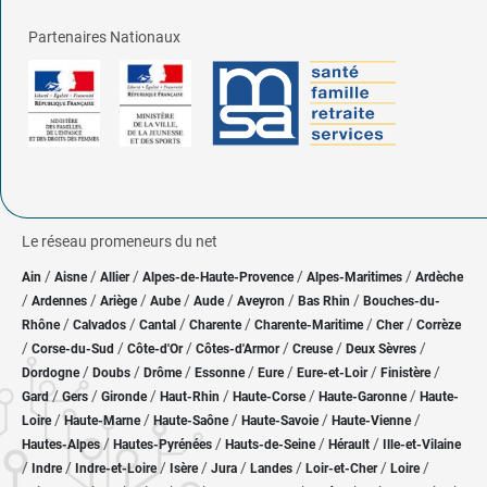
Partenaires Nationaux
Le réseau promeneurs du net
/
/
/
/
/
Ain
Aisne
Allier
Alpes-de-Haute-Provence
Alpes-Maritimes
Ardèche
/
/
/
/
/
/
/
Ardennes
Ariège
Aube
Aude
Aveyron
Bas Rhin
Bouches-du-
/
/
/
/
/
/
Rhône
Calvados
Cantal
Charente
Charente-Maritime
Cher
Corrèze
/
/
/
/
/
/
Corse-du-Sud
Côte-d'Or
Côtes-d'Armor
Creuse
Deux Sèvres
/
/
/
/
/
/
/
Dordogne
Doubs
Drôme
Essonne
Eure
Eure-et-Loir
Finistère
/
/
/
/
/
/
Gard
Gers
Gironde
Haut-Rhin
Haute-Corse
Haute-Garonne
Haute-
/
/
/
/
/
Loire
Haute-Marne
Haute-Saône
Haute-Savoie
Haute-Vienne
/
/
/
/
Hautes-Alpes
Hautes-Pyrénées
Hauts-de-Seine
Hérault
Ille-et-Vilaine
/
/
/
/
/
/
/
/
Indre
Indre-et-Loire
Isère
Jura
Landes
Loir-et-Cher
Loire