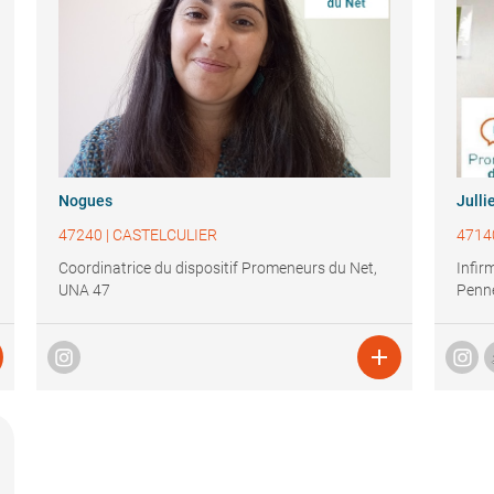
Nogues
Julli
47240
|
CASTELCULIER
4714
Coordinatrice du dispositif Promeneurs du Net,
Infir
UNA 47
Penne
