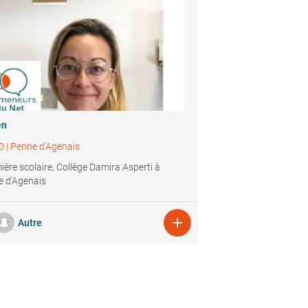
en
0
|
Penne d'Agenais
mière scolaire, Collège Damira Asperti à
 d'Agenais

Autre