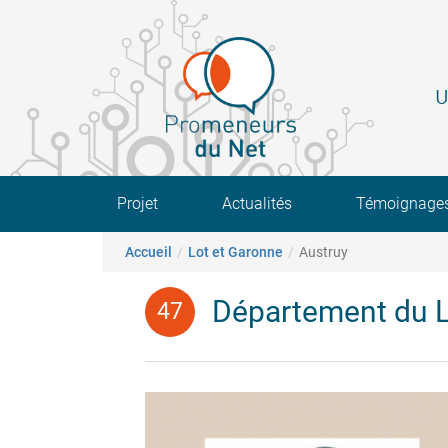
Aller
au
contenu
principal
U
Main navigation
Projet
Actualités
Témoignage
Fil d'Ariane
Accueil
Lot et Garonne
Austruy
Département du L