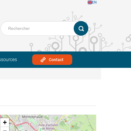
EN
ssources
Contact
+