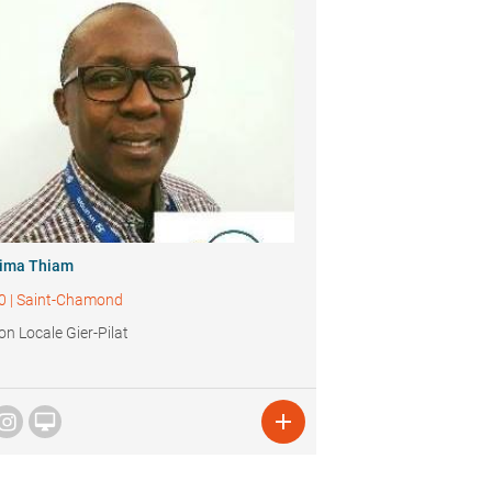
hima Thiam
0
|
Saint-Chamond
on Locale Gier-Pilat

