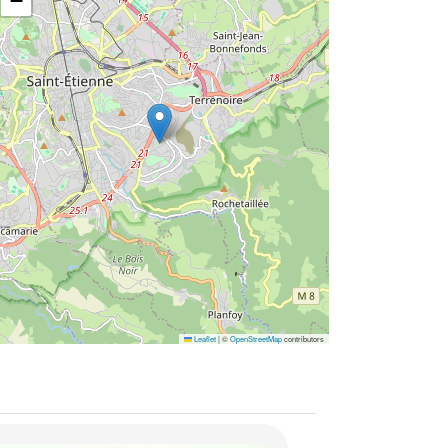
−
Leaflet
|
©
OpenStreetMap
contributors