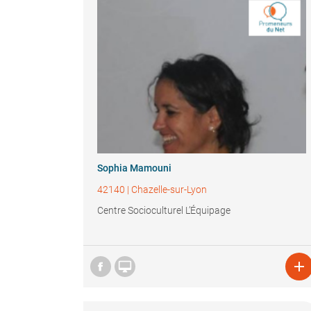
Sophia Mamouni
42140
|
Chazelle-sur-Lyon
Centre Socioculturel L’Équipage

