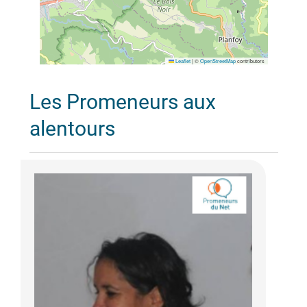
Leaflet
|
©
OpenStreetMap
contributors
Les Promeneurs aux
alentours