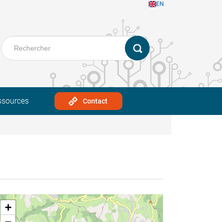
EN
ssources
Contact
+