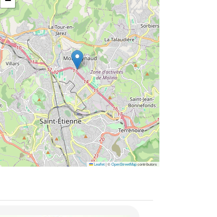
−
Leaflet
|
©
OpenStreetMap
contributors