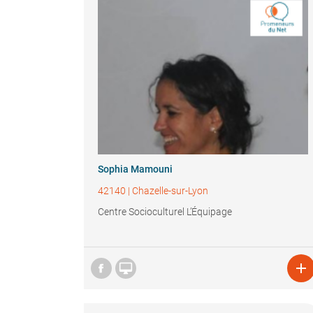
Sophia Mamouni
42140
|
Chazelle-sur-Lyon
Centre Socioculturel L’Équipage

