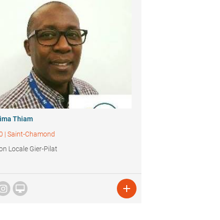
hima Thiam
0
|
Saint-Chamond
on Locale Gier-Pilat

