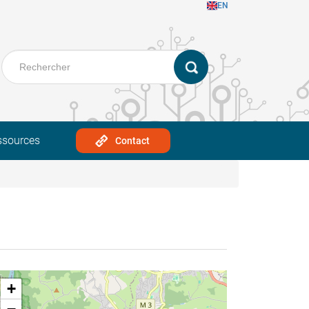
EN
ssources
Contact
+