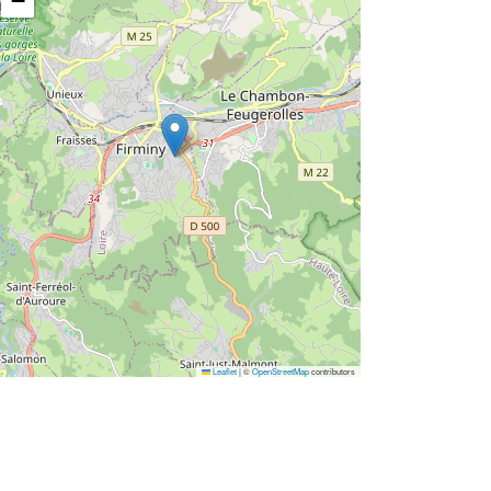
−
Leaflet
|
©
OpenStreetMap
contributors