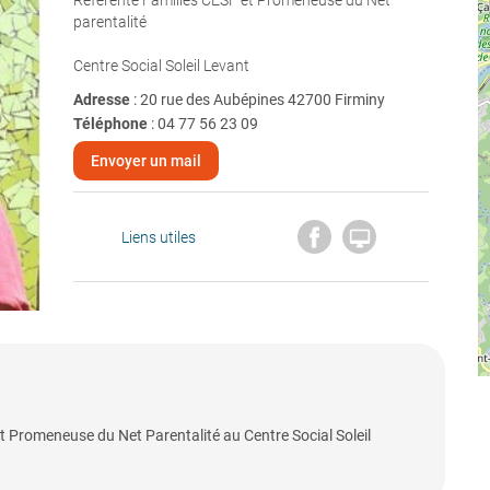
Référente Familles CESF et Promeneuse du Net
parentalité
Centre Social Soleil Levant
Adresse
: 20 rue des Aubépines 42700 Firminy
Téléphone
:
04 77 56 23 09
Envoyer un mail

Liens utiles
t Promeneuse du Net Parentalité au Centre Social Soleil