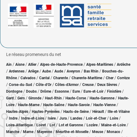
Le réseau promeneurs du net
/
/
/
/
/
Ain
Aisne
Allier
Alpes-de-Haute-Provence
Alpes-Maritimes
Ardèche
/
/
/
/
/
/
/
Ardennes
Ariège
Aube
Aude
Aveyron
Bas Rhin
Bouches-du-
/
/
/
/
/
/
Rhône
Calvados
Cantal
Charente
Charente-Maritime
Cher
Corrèze
/
/
/
/
/
/
Corse-du-Sud
Côte-d'Or
Côtes-d'Armor
Creuse
Deux Sèvres
/
/
/
/
/
/
/
Dordogne
Doubs
Drôme
Essonne
Eure
Eure-et-Loir
Finistère
/
/
/
/
/
/
Gard
Gers
Gironde
Haut-Rhin
Haute-Corse
Haute-Garonne
Haute-
/
/
/
/
/
Loire
Haute-Marne
Haute-Saône
Haute-Savoie
Haute-Vienne
/
/
/
/
Hautes-Alpes
Hautes-Pyrénées
Hauts-de-Seine
Hérault
Ille-et-Vilaine
/
/
/
/
/
/
/
/
Indre
Indre-et-Loire
Isère
Jura
Landes
Loir-et-Cher
Loire
/
/
/
/
/
/
Loire-Atlantique
Loiret
Lot
Lot et Garonne
Lozère
Maine-et-Loire
/
/
/
/
/
/
Manche
Marne
Mayenne
Meurthe-et-Moselle
Meuse
Monaco