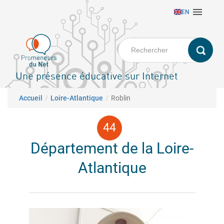
Aller

EN
au
contenu
principal
Une présence éducative sur Internet
Fil d'Ariane
Accueil
Loire-Atlantique
Roblin
Département de la Loire-
Atlantique