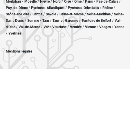
/
/
/
/
/
/
/
/
Morbihan
Moselle
Nièvre
Nord
Oise
Orne
Paris
Pas-de-Calais
/
/
/
/
Puy-de-Dôme
Pyrénées-Atlantiques
Pyrénées-Orientales
Rhône
/
/
/
/
/
Saône-et-Loire
Sarthe
Savoie
Seine-et-Marne
Seine-Maritime
Seine-
/
/
/
/
/
Saint-Denis
Somme
Tarn
Tarn-et-Garonne
Territoire de Belfort
Val-
/
/
/
/
/
/
/
d'Oise
Val-de-Marne
Var
Vaucluse
Vendée
Vienne
Vosges
Yonne
/
Yvelines
Mentions légales