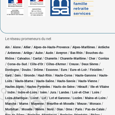
Le réseau promeneurs du net
/
/
/
/
/
Ain
Aisne
Allier
Alpes-de-Haute-Provence
Alpes-Maritimes
Ardèche
/
/
/
/
/
/
/
Ardennes
Ariège
Aube
Aude
Aveyron
Bas Rhin
Bouches-du-
/
/
/
/
/
/
Rhône
Calvados
Cantal
Charente
Charente-Maritime
Cher
Corrèze
/
/
/
/
/
/
Corse-du-Sud
Côte-d'Or
Côtes-d'Armor
Creuse
Deux Sèvres
/
/
/
/
/
/
/
Dordogne
Doubs
Drôme
Essonne
Eure
Eure-et-Loir
Finistère
/
/
/
/
/
/
Gard
Gers
Gironde
Haut-Rhin
Haute-Corse
Haute-Garonne
Haute-
/
/
/
/
/
Loire
Haute-Marne
Haute-Saône
Haute-Savoie
Haute-Vienne
/
/
/
/
Hautes-Alpes
Hautes-Pyrénées
Hauts-de-Seine
Hérault
Ille-et-Vilaine
/
/
/
/
/
/
/
/
Indre
Indre-et-Loire
Isère
Jura
Landes
Loir-et-Cher
Loire
/
/
/
/
/
/
Loire-Atlantique
Loiret
Lot
Lot et Garonne
Lozère
Maine-et-Loire
/
/
/
/
/
/
Manche
Marne
Mayenne
Meurthe-et-Moselle
Meuse
Monaco
/
/
/
/
/
/
/
/
Morbihan
Moselle
Nièvre
Nord
Oise
Orne
Paris
Pas-de-Calais
/
/
/
/