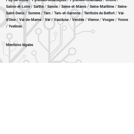
Puy-de-Dôme
Pyrénées-Atlantiques
Pyrénées-Orientales
Rhône
/
/
/
/
/
Saône-et-Loire
Sarthe
Savoie
Seine-et-Marne
Seine-Maritime
Seine-
/
/
/
/
/
Saint-Denis
Somme
Tarn
Tarn-et-Garonne
Territoire de Belfort
Val-
/
/
/
/
/
/
/
d'Oise
Val-de-Marne
Var
Vaucluse
Vendée
Vienne
Vosges
Yonne
/
Yvelines
Mentions légales