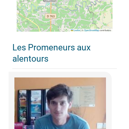
Leaflet
|
©
OpenStreetMap
contributors
Les Promeneurs aux
alentours