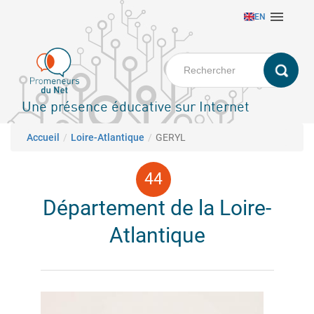
Aller

EN
au
contenu
principal
Une présence éducative sur Internet
Fil d'Ariane
Accueil
Loire-Atlantique
GERYL
Département de la Loire-
Atlantique