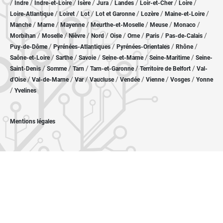
/
/
/
/
/
/
/
/
Indre
Indre-et-Loire
Isère
Jura
Landes
Loir-et-Cher
Loire
/
/
/
/
/
/
Loire-Atlantique
Loiret
Lot
Lot et Garonne
Lozère
Maine-et-Loire
/
/
/
/
/
/
Manche
Marne
Mayenne
Meurthe-et-Moselle
Meuse
Monaco
/
/
/
/
/
/
/
/
Morbihan
Moselle
Nièvre
Nord
Oise
Orne
Paris
Pas-de-Calais
/
/
/
/
Puy-de-Dôme
Pyrénées-Atlantiques
Pyrénées-Orientales
Rhône
/
/
/
/
/
Saône-et-Loire
Sarthe
Savoie
Seine-et-Marne
Seine-Maritime
Seine-
/
/
/
/
/
Saint-Denis
Somme
Tarn
Tarn-et-Garonne
Territoire de Belfort
Val-
/
/
/
/
/
/
/
d'Oise
Val-de-Marne
Var
Vaucluse
Vendée
Vienne
Vosges
Yonne
/
Yvelines
Mentions légales