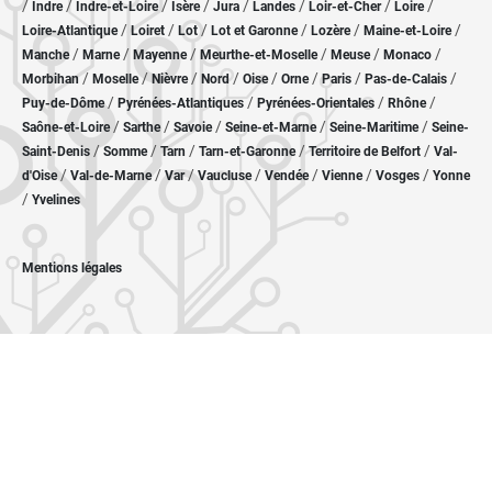
/
/
/
/
/
/
/
/
Indre
Indre-et-Loire
Isère
Jura
Landes
Loir-et-Cher
Loire
/
/
/
/
/
/
Loire-Atlantique
Loiret
Lot
Lot et Garonne
Lozère
Maine-et-Loire
/
/
/
/
/
/
Manche
Marne
Mayenne
Meurthe-et-Moselle
Meuse
Monaco
/
/
/
/
/
/
/
/
Morbihan
Moselle
Nièvre
Nord
Oise
Orne
Paris
Pas-de-Calais
/
/
/
/
Puy-de-Dôme
Pyrénées-Atlantiques
Pyrénées-Orientales
Rhône
/
/
/
/
/
Saône-et-Loire
Sarthe
Savoie
Seine-et-Marne
Seine-Maritime
Seine-
/
/
/
/
/
Saint-Denis
Somme
Tarn
Tarn-et-Garonne
Territoire de Belfort
Val-
/
/
/
/
/
/
/
d'Oise
Val-de-Marne
Var
Vaucluse
Vendée
Vienne
Vosges
Yonne
/
Yvelines
Mentions légales