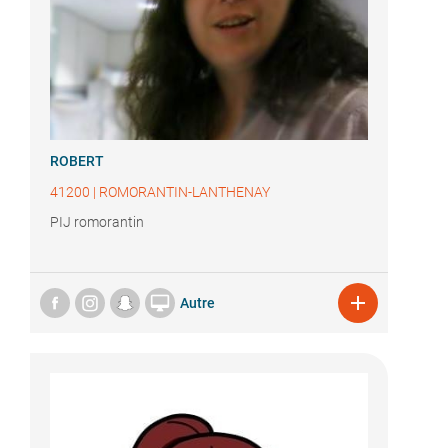
ROBERT
41200
|
ROMORANTIN-LANTHENAY
PIJ romorantin


Autre