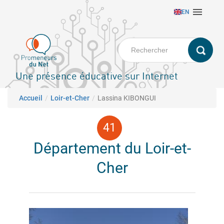
Aller

EN
au
contenu
principal
Une présence éducative sur Internet
Fil d'Ariane
Accueil
Loir-et-Cher
Lassina KIBONGUI
Département du Loir-et-
Cher