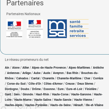
Partenaires
Partenaires Nationaux
Le réseau promeneurs du net
/
/
/
/
/
Ain
Aisne
Allier
Alpes-de-Haute-Provence
Alpes-Maritimes
Ardèche
/
/
/
/
/
/
/
Ardennes
Ariège
Aube
Aude
Aveyron
Bas Rhin
Bouches-du-
/
/
/
/
/
/
Rhône
Calvados
Cantal
Charente
Charente-Maritime
Cher
Corrèze
/
/
/
/
/
/
Corse-du-Sud
Côte-d'Or
Côtes-d'Armor
Creuse
Deux Sèvres
/
/
/
/
/
/
/
Dordogne
Doubs
Drôme
Essonne
Eure
Eure-et-Loir
Finistère
/
/
/
/
/
/
Gard
Gers
Gironde
Haut-Rhin
Haute-Corse
Haute-Garonne
Haute-
/
/
/
/
/
Loire
Haute-Marne
Haute-Saône
Haute-Savoie
Haute-Vienne
/
/
/
/
Hautes-Alpes
Hautes-Pyrénées
Hauts-de-Seine
Hérault
Ille-et-Vilaine