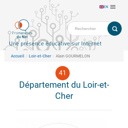
Aller

EN
au
contenu
principal
Une présence éducative sur Internet
Fil d'Ariane
Accueil
Loir-et-Cher
Alain GOURMELON
Département du Loir-et-
Cher