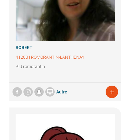
ROBERT
41200
|
ROMORANTIN-LANTHENAY
PIJ romorantin


Autre