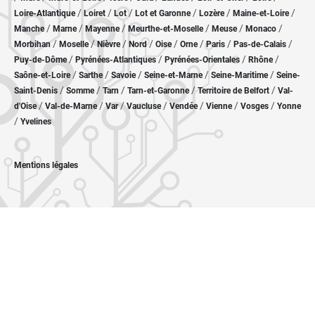
/
/
/
/
/
/
Loire-Atlantique
Loiret
Lot
Lot et Garonne
Lozère
Maine-et-Loire
/
/
/
/
/
/
Manche
Marne
Mayenne
Meurthe-et-Moselle
Meuse
Monaco
/
/
/
/
/
/
/
/
Morbihan
Moselle
Nièvre
Nord
Oise
Orne
Paris
Pas-de-Calais
/
/
/
/
Puy-de-Dôme
Pyrénées-Atlantiques
Pyrénées-Orientales
Rhône
/
/
/
/
/
Saône-et-Loire
Sarthe
Savoie
Seine-et-Marne
Seine-Maritime
Seine-
/
/
/
/
/
Saint-Denis
Somme
Tarn
Tarn-et-Garonne
Territoire de Belfort
Val-
/
/
/
/
/
/
/
d'Oise
Val-de-Marne
Var
Vaucluse
Vendée
Vienne
Vosges
Yonne
/
Yvelines
Mentions légales