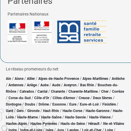
Partenaires
Partenaires Nationaux
Le réseau promeneurs du net
/
/
/
/
/
Ain
Aisne
Allier
Alpes-de-Haute-Provence
Alpes-Maritimes
Ardèche
/
/
/
/
/
/
/
Ardennes
Ariège
Aube
Aude
Aveyron
Bas Rhin
Bouches-du-
/
/
/
/
/
/
Rhône
Calvados
Cantal
Charente
Charente-Maritime
Cher
Corrèze
/
/
/
/
/
/
Corse-du-Sud
Côte-d'Or
Côtes-d'Armor
Creuse
Deux Sèvres
/
/
/
/
/
/
/
Dordogne
Doubs
Drôme
Essonne
Eure
Eure-et-Loir
Finistère
/
/
/
/
/
/
Gard
Gers
Gironde
Haut-Rhin
Haute-Corse
Haute-Garonne
Haute-
/
/
/
/
/
Loire
Haute-Marne
Haute-Saône
Haute-Savoie
Haute-Vienne
/
/
/
/
Hautes-Alpes
Hautes-Pyrénées
Hauts-de-Seine
Hérault
Ille-et-Vilaine
/
/
/
/
/
/
/
/
Indre
Indre-et-Loire
Isère
Jura
Landes
Loir-et-Cher
Loire