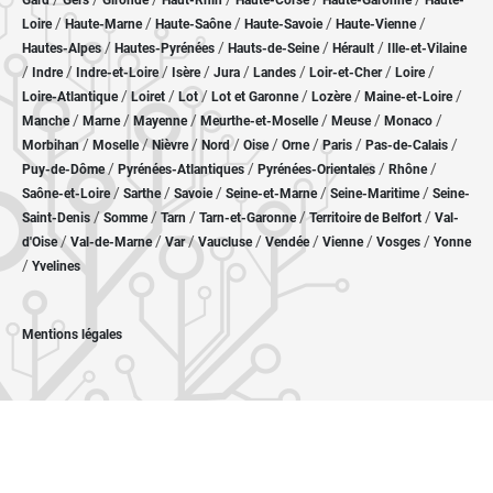
Gard
Gers
Gironde
Haut-Rhin
Haute-Corse
Haute-Garonne
Haute-
/
/
/
/
/
Loire
Haute-Marne
Haute-Saône
Haute-Savoie
Haute-Vienne
/
/
/
/
Hautes-Alpes
Hautes-Pyrénées
Hauts-de-Seine
Hérault
Ille-et-Vilaine
/
/
/
/
/
/
/
/
Indre
Indre-et-Loire
Isère
Jura
Landes
Loir-et-Cher
Loire
/
/
/
/
/
/
Loire-Atlantique
Loiret
Lot
Lot et Garonne
Lozère
Maine-et-Loire
/
/
/
/
/
/
Manche
Marne
Mayenne
Meurthe-et-Moselle
Meuse
Monaco
/
/
/
/
/
/
/
/
Morbihan
Moselle
Nièvre
Nord
Oise
Orne
Paris
Pas-de-Calais
/
/
/
/
Puy-de-Dôme
Pyrénées-Atlantiques
Pyrénées-Orientales
Rhône
/
/
/
/
/
Saône-et-Loire
Sarthe
Savoie
Seine-et-Marne
Seine-Maritime
Seine-
/
/
/
/
/
Saint-Denis
Somme
Tarn
Tarn-et-Garonne
Territoire de Belfort
Val-
/
/
/
/
/
/
/
d'Oise
Val-de-Marne
Var
Vaucluse
Vendée
Vienne
Vosges
Yonne
/
Yvelines
Mentions légales