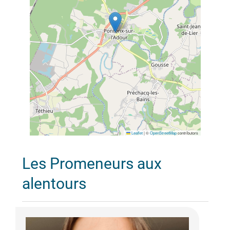
Leaflet
|
©
OpenStreetMap
contributors
Les Promeneurs aux
alentours