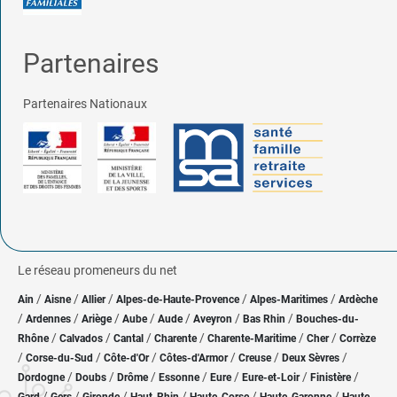
Partenaires
Partenaires Nationaux
Le réseau promeneurs du net
/
/
/
/
/
Ain
Aisne
Allier
Alpes-de-Haute-Provence
Alpes-Maritimes
Ardèche
/
/
/
/
/
/
/
Ardennes
Ariège
Aube
Aude
Aveyron
Bas Rhin
Bouches-du-
/
/
/
/
/
/
Rhône
Calvados
Cantal
Charente
Charente-Maritime
Cher
Corrèze
/
/
/
/
/
/
Corse-du-Sud
Côte-d'Or
Côtes-d'Armor
Creuse
Deux Sèvres
/
/
/
/
/
/
/
Dordogne
Doubs
Drôme
Essonne
Eure
Eure-et-Loir
Finistère
/
/
/
/
/
/