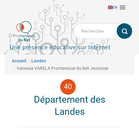
Aller

EN
au
contenu
principal
Une présence éducative sur Internet
Fil d'Ariane
Accueil
Landes
Vanessa VARELA Promeneuse du Net Jeunesse
Département des
Landes