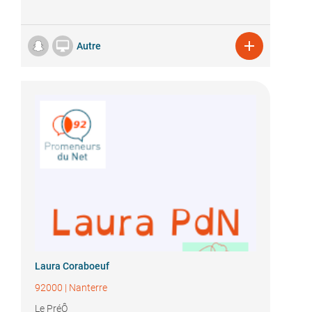


Autre
Laura Coraboeuf
92000
|
Nanterre
Le PréÔ