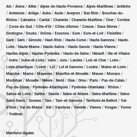
/
/
/
/
/
Ain
Aisne
Allier
Alpes-de-Haute-Provence
Alpes-Maritimes
Ardèche
/
/
/
/
/
/
/
Ardennes
Ariège
Aube
Aude
Aveyron
Bas Rhin
Bouches-du-
/
/
/
/
/
/
Rhône
Calvados
Cantal
Charente
Charente-Maritime
Cher
Corrèze
/
/
/
/
/
/
Corse-du-Sud
Côte-d'Or
Côtes-d'Armor
Creuse
Deux Sèvres
/
/
/
/
/
/
/
Dordogne
Doubs
Drôme
Essonne
Eure
Eure-et-Loir
Finistère
/
/
/
/
/
/
Gard
Gers
Gironde
Haut-Rhin
Haute-Corse
Haute-Garonne
Haute-
/
/
/
/
/
Loire
Haute-Marne
Haute-Saône
Haute-Savoie
Haute-Vienne
/
/
/
/
Hautes-Alpes
Hautes-Pyrénées
Hauts-de-Seine
Hérault
Ille-et-Vilaine
/
/
/
/
/
/
/
/
Indre
Indre-et-Loire
Isère
Jura
Landes
Loir-et-Cher
Loire
/
/
/
/
/
/
Loire-Atlantique
Loiret
Lot
Lot et Garonne
Lozère
Maine-et-Loire
/
/
/
/
/
/
Manche
Marne
Mayenne
Meurthe-et-Moselle
Meuse
Monaco
/
/
/
/
/
/
/
/
Morbihan
Moselle
Nièvre
Nord
Oise
Orne
Paris
Pas-de-Calais
/
/
/
/
Puy-de-Dôme
Pyrénées-Atlantiques
Pyrénées-Orientales
Rhône
/
/
/
/
/
Saône-et-Loire
Sarthe
Savoie
Seine-et-Marne
Seine-Maritime
Seine-
/
/
/
/
/
Saint-Denis
Somme
Tarn
Tarn-et-Garonne
Territoire de Belfort
Val-
/
/
/
/
/
/
/
d'Oise
Val-de-Marne
Var
Vaucluse
Vendée
Vienne
Vosges
Yonne
/
Yvelines
Mentions légales