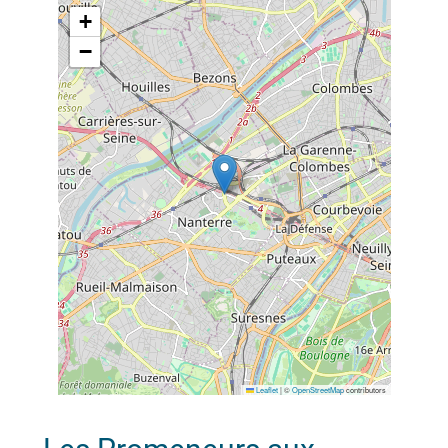
+
−
Leaflet
|
©
OpenStreetMap
contributors