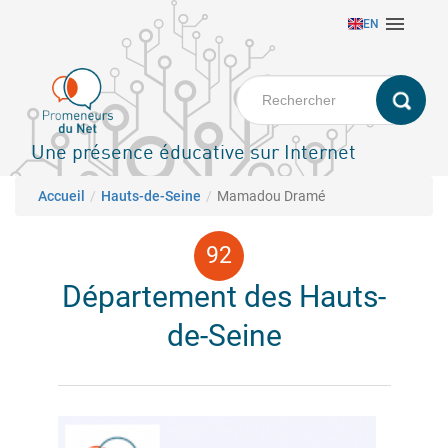
Aller

EN
au
contenu
principal
Une présence éducative sur Internet
Fil d'Ariane
Accueil
Hauts-de-Seine
Mamadou Dramé
Département des Hauts-
de-Seine